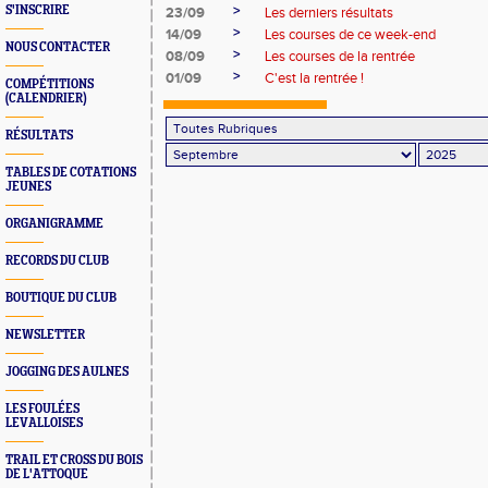
>
S'INSCRIRE
23/09
Les derniers résultats
>
14/09
Les courses de ce week-end
NOUS CONTACTER
>
08/09
Les courses de la rentrée
>
01/09
C'est la rentrée !
COMPÉTITIONS
(CALENDRIER)
RÉSULTATS
TABLES DE COTATIONS
JEUNES
ORGANIGRAMME
RECORDS DU CLUB
BOUTIQUE DU CLUB
NEWSLETTER
JOGGING DES AULNES
LES FOULÉES
LEVALLOISES
TRAIL ET CROSS DU BOIS
DE L'ATTOQUE