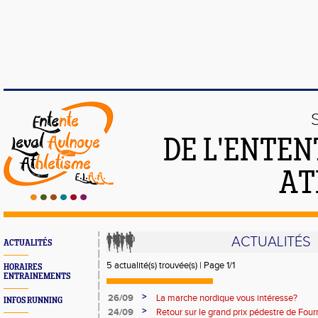
DE L'ENTEN
AT
ACTUALITÉS
ACTUALITÉS
5 actualité(s) trouvée(s) | Page 1/1
HORAIRES
ENTRAINEMENTS
>
26/09
La marche nordique vous intéresse?
INFOS RUNNING
>
24/09
Retour sur le grand prix pédestre de Fou