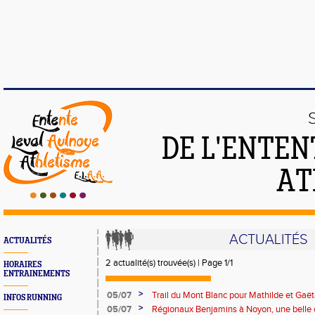
DE L'ENTEN
AT
ACTUALITÉS
ACTUALITÉS
2 actualité(s) trouvée(s) | Page 1/1
HORAIRES
ENTRAINEMENTS
>
05/07
Trail du Mont Blanc pour Mathilde et Gaë
INFOS RUNNING
>
05/07
Régionaux Benjamins à Noyon, une belle 