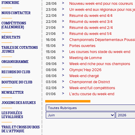
>
S'INSCRIRE
28/06
Nouveau week-end pour nos coureurs
>
23/06
Un week-end aux régionaux pour nos j
NOUS CONTACTER
>
22/06
Résumé du week-end 4/4
>
22/06
Résumé du week-end 3/4
COMPÉTITIONS
>
(CALENDRIER)
21/06
Résumé du week-end 2/4
>
21/06
Résumé du week-end 1/4
RÉSULTATS
>
16/06
Championnats Départementaux Pouss
>
15/06
Portes ouvertes
TABLES DE COTATIONS
>
15/06
Les courses hors stade du week-end
JEUNES
>
13/06
Meeting de Lomme
ORGANIGRAMME
>
09/06
Week-end riche pour nos champions
>
08/06
Olympic’Hap 2026
RECORDS DU CLUB
>
08/06
Week-end chargé
>
03/06
Championnat de District
BOUTIQUE DU CLUB
>
02/06
Week-end full compétitions
NEWSLETTER
>
01/06
L'actu course du week-end
JOGGING DES AULNES
LES FOULÉES
LEVALLOISES
TRAIL ET CROSS DU BOIS
DE L'ATTOQUE