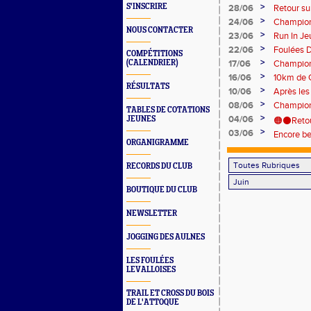
>
S'INSCRIRE
28/06
Retour sur
💪
>
Maubeu
24/06
Champion
NOUS CONTACTER
>
23/06
Run In Je
>
22/06
Foulées D
COMPÉTITIONS
>
(CALENDRIER)
17/06
Champion
>
16/06
10km de 
RÉSULTATS
>
10/06
Après les
très vieu
>
08/06
Championn
TABLES DE COTATIONS
>
04/06
JEUNES
🟠⚫Retour
>
03/06
Encore b
ORGANIGRAMME
RECORDS DU CLUB
BOUTIQUE DU CLUB
NEWSLETTER
JOGGING DES AULNES
LES FOULÉES
LEVALLOISES
TRAIL ET CROSS DU BOIS
DE L'ATTOQUE