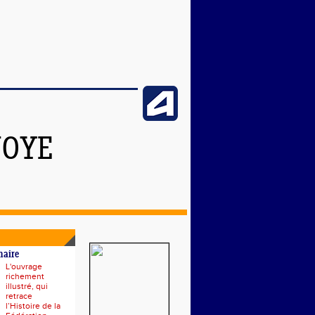
NOYE
naire
L'ouvrage
richement
illustré, qui
retrace
l’Histoire de la