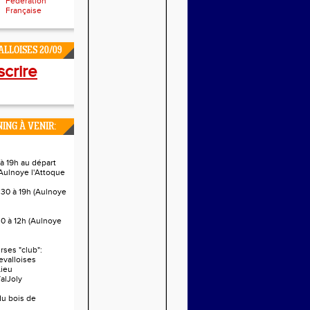
Fédération
Française
LLOISES 20/09
scrire
ING À VENIR:
à 19h au départ
Aulnoye l'Attoque
h30 à 19h (Aulnoye
0 à 12h (Aulnoye
ses "club":
evalloises
Lieu
alJoly
 du bois de