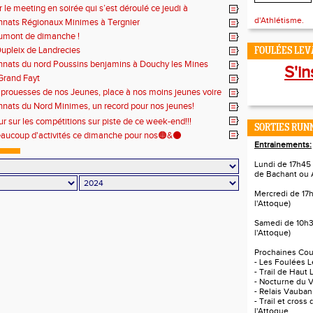
 le meeting en soirée qui s’est déroulé ce jeudi à
ge🔴⚫
d'Athlétisme.
nats Régionaux Minimes à Tergnier
umont de dimanche !
upleix de Landrecies
FOULÉES LEVA
nats du nord Poussins benjamins à Douchy les Mines
S'in
Grand Fayt
 prouesses de nos Jeunes, place à nos moins jeunes voire
x 🤫😁
ats du Nord Minimes, un record pour nos jeunes!
 sur les compétitions sur piste de ce week-end!!!
SORTIES RUNN
eaucoup d'activités ce dimanche pour nos🟠&⚫
Entrainements:
Lundi de 17h45 
de Bachant ou 
Mercredi de 17
l'Attoque)
Samedi de 10h3
l'Attoque)
Prochaines Cour
- Les Foulées L
- Trail de Haut 
- Nocturne du V
- Relais Vauban
- Trail et cross
l'Attoque