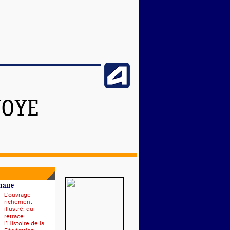
NOYE
naire
L'ouvrage
richement
illustré, qui
retrace
l’Histoire de la