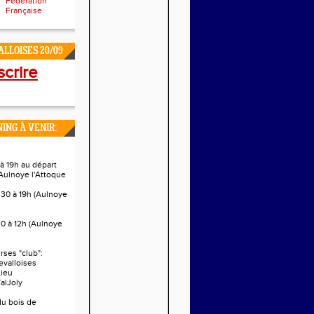
Fédération
Française
LLOISES 20/09
scrire
ING À VENIR:
à 19h au départ
Aulnoye l'Attoque
h30 à 19h (Aulnoye
0 à 12h (Aulnoye
ses "club":
evalloises
Lieu
alJoly
 du bois de