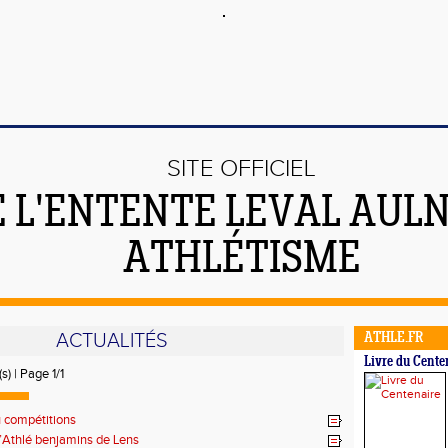
SITE OFFICIEL
E L'ENTENTE LEVAL AUL
ATHLÉTISME
ACTUALITÉS
ATHLE.FR
Livre du Cente
s) | Page 1/1
u compétitions
’Athlé benjamins de Lens