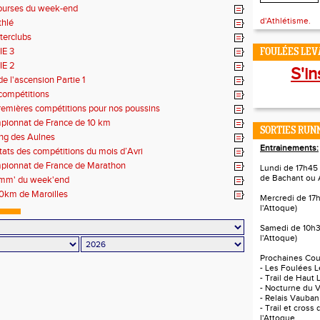
ourses du week-end
d'Athlétisme.
thlé
nterclubs
IE 3
FOULÉES LEVA
IE 2
S'in
de l'ascension Partie 1
compétitions
remières compétitions pour nos poussins
ionnat de France de 10 km
SORTIES RUNN
ng des Aulnes
Entrainements:
tats des compétitions du mois d’Avri
ionnat de France de Marathon
Lundi de 17h45 
de Bachant ou 
omm' du week'end
0km de Maroilles
Mercredi de 17
l'Attoque)
Samedi de 10h3
l'Attoque)
Prochaines Cour
- Les Foulées L
- Trail de Haut 
- Nocturne du V
- Relais Vauban
- Trail et cross
l'Attoque