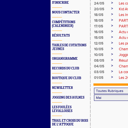
>
S'INSCRIRE
24/05
Les c
>
20/05
Kid A
NOUS CONTACTER
>
18/05
Les I
>
18/05
PART
COMPÉTITIONS
>
(CALENDRIER)
17/05
PART
>
16/05
Actu 
RÉSULTATS
>
15/05
Actu 
>
12/05
Les p
TABLES DE COTATIONS
>
10/05
Champ
JEUNES
>
10/05
Joggi
ORGANIGRAMME
>
08/05
Résul
>
04/05
Champ
RECORDS DU CLUB
>
03/05
La c
>
01/05
Les 2
BOUTIQUE DU CLUB
NEWSLETTER
JOGGING DES AULNES
LES FOULÉES
LEVALLOISES
TRAIL ET CROSS DU BOIS
DE L'ATTOQUE