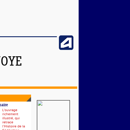
NOYE
naire
L'ouvrage
richement
illustré, qui
retrace
l’Histoire de la