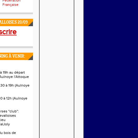
Fédération
Française
LLOISES 20/09
scrire
ING À VENIR:
à 19h au départ
Aulnoye l'Attoque
h30 à 19h (Aulnoye
0 à 12h (Aulnoye
ses "club":
evalloises
Lieu
alJoly
 du bois de