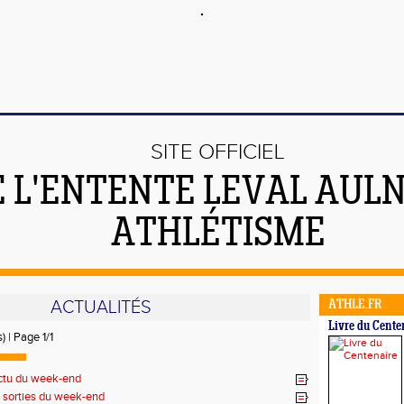
SITE OFFICIEL
E L'ENTENTE LEVAL AUL
ATHLÉTISME
ACTUALITÉS
ATHLE.FR
Livre du Cente
) | Page 1/1
ctu du week-end
 sorties du week-end