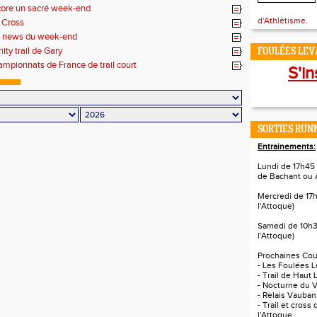
ore un sacré week-end
d'Athlétisme.
 Cross
s news du week-end
inity trail de Gary
FOULÉES LEVA
mpionnats de France de trail court
S'in
SORTIES RUNN
Entrainements:
Lundi de 17h45 
de Bachant ou 
Mercredi de 17
l'Attoque)
Samedi de 10h3
l'Attoque)
Prochaines Cour
- Les Foulées L
- Trail de Haut 
- Nocturne du V
- Relais Vauban
- Trail et cross
l'Attoque