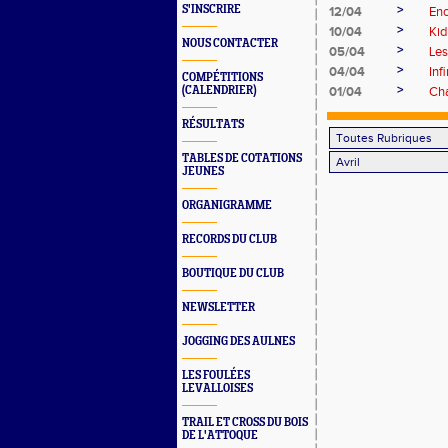
>
S'INSCRIRE
12/04
Enc
>
10/04
Kid
NOUS CONTACTER
>
05/04
Le
>
04/04
Inf
COMPÉTITIONS
>
(CALENDRIER)
01/04
Cha
RÉSULTATS
TABLES DE COTATIONS
JEUNES
ORGANIGRAMME
RECORDS DU CLUB
BOUTIQUE DU CLUB
NEWSLETTER
JOGGING DES AULNES
LES FOULÉES
LEVALLOISES
TRAIL ET CROSS DU BOIS
DE L'ATTOQUE