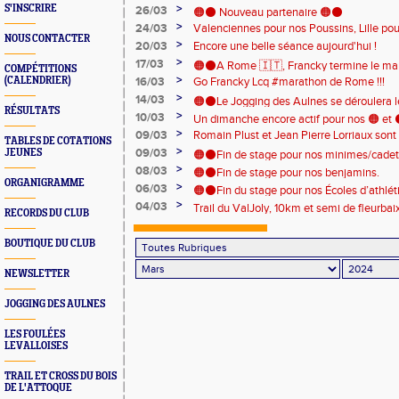
>
S'INSCRIRE
26/03
🟠⚫️ Nouveau partenaire 🟠⚫️
>
24/03
Valenciennes pour nos Poussins, Lille pou
NOUS CONTACTER
Minimes, marathon relais de Parfondeval 
>
20/03
Encore une belle séance aujourd'hui !
Runners....
#ladouleurnestquuneinformation 😁
>
17/03
🟠⚫A Rome 🇮🇹, Francky termine le ma
COMPÉTITIONS
>
(CALENDRIER)
16/03
Go Francky Lcq #marathon de Rome !!!
battu de 3')💪
>
14/03
🟠⚫Le Jogging des Aulnes se déroulera l
RÉSULTATS
>
10/03
inscriptions sont ouvertes 😊
Un dimanche encore actif pour nos 🟠 e
>
09/03
Romain Plust et Jean Pierre Lorriaux sont 
France de cross 🇨🇵, Foulées de Louvroi
TABLES DE COTATIONS
>
sur les routes et chemins 😁🍻
09/03
JEUNES
🟠⚫Fin de stage pour nos minimes/cadet
>
08/03
🟠⚫Fin de stage pour nos benjamins.
ORGANIGRAMME
>
06/03
🟠⚫Fin du stage pour nos Écoles d’athlé
>
04/03
Trail du ValJoly, 10km et semi de fleurba
RECORDS DU CLUB
et ⚫
BOUTIQUE DU CLUB
NEWSLETTER
JOGGING DES AULNES
LES FOULÉES
LEVALLOISES
TRAIL ET CROSS DU BOIS
DE L'ATTOQUE