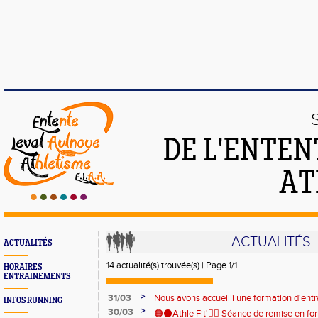
DE L'ENTEN
AT
ACTUALITÉS
ACTUALITÉS
14 actualité(s) trouvée(s) | Page 1/1
HORAIRES
ENTRAINEMENTS
>
31/03
Nous avons accueilli une formation d'entra
INFOS RUNNING
site de la Florentine et la salle de Leval!
>
30/03
🟠⚫Athle Fit'🏋️‍♀️ Séance de remise en f