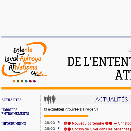
DE L'ENTEN
AT
ACTUALITÉS
ACTUALITÉS
13 actualité(s) trouvée(s) | Page 1/1
HORAIRES
ENTRAINEMENTS
>
28/02
🟠⚫️ Nouveau partenaire 🟠⚫️ ➡️ Christo
INFOS RUNNING
>
26/02
Immobilier 🏡
🟠⚫ Corrida de Givet dans les Ardennes 