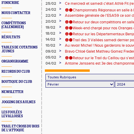
>
S'INSCRIRE
25/02
Ce mercredi et samedi c'était Athlè Fit (r
dimanche ! Et trail de la Moselotte dans 
>
d'activité), 💪 Il faut varier les plaisirs 
24/02
🟠⚫Championnats Régionaux en salle à Li
NOUS CONTACTER
>
22/02
Assemblée générale de l'ESA59 ce soir 
Lilie Hanquez!
Athlétisme!
>
20/02
🟠⚫Retour sur deux compétitions en salle
COMPÉTITIONS
>
(CALENDRIER)
19/02
Liévin et Fourmies ces dernières semaines
🟠⚫Week-end chargé pour nos Oranges et
>
touche certes à sa fin mais la course au R
18/02
🟠⚫Retour sur les Départementaux Benja
routes et parcours de cross! 🟠⚫Régionau
RÉSULTATS
>
14/02
à Lille ce samedi Ils étaient 4 qualifiés po
🟠⚫Trail des 3 Vallées samedi dernier pou
Aymon Trail, Foulées d'Ors... Il y'en avait 
>
Anaë, Maély, Stefen et Noah
10/02
Au revoir Michel ! Nous garderons le souve
Gary !
TABLES DE COTATIONS
🌧️
bienveillance envers tous les membres du
>
09/02
Bravo Chloé Galet Mathieu Gomez Freder
JEUNES
famille et ses proches 😢
>
05/02
🟠⚫Retour sur le Trail du Caillou qui s'e
ORGANIGRAMME
>
04/02
Antoine Janssens est 3e des championna
départ de Sebourg! Une belle organisation
longueur avec un nouveau RP porté à 6m
de sa création 🎂🎂🥂
RECORDS DU CLUB
BOUTIQUE DU CLUB
NEWSLETTER
JOGGING DES AULNES
LES FOULÉES
LEVALLOISES
TRAIL ET CROSS DU BOIS
DE L'ATTOQUE