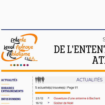
DE L'ENTEN
AT
ACTUALITÉS
ACTUALITÉS
5 actualité(s) trouvée(s) | Page 1/1
HORAIRES
ENTRAINEMENTS
>
23/12
Ouverture d'une antenne à Bachant
INFOS RUNNING
>
16/12
Goûter de Noël