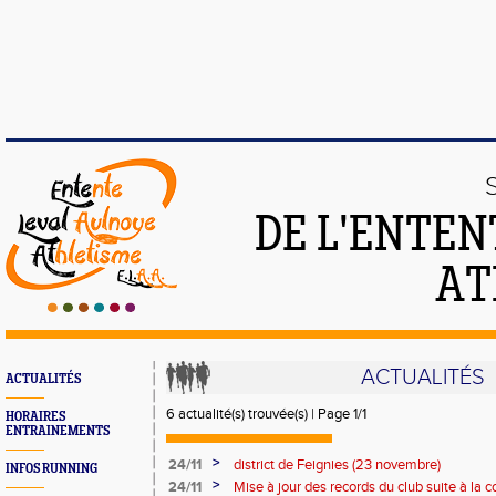
DE L'ENTEN
AT
ACTUALITÉS
ACTUALITÉS
6 actualité(s) trouvée(s) | Page 1/1
HORAIRES
ENTRAINEMENTS
>
24/11
district de Feignies (23 novembre)
INFOS RUNNING
>
24/11
Mise à jour des records du club suite à la