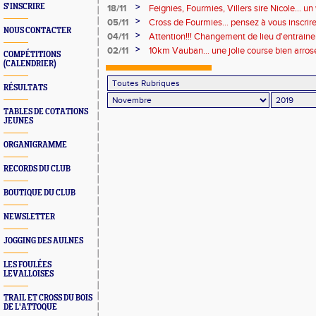
>
S'INSCRIRE
18/11
Feignies, Fourmies, Villers sire Nicole... 
>
05/11
Cross de Fourmies... pensez à vous inscrir
NOUS CONTACTER
>
04/11
Attention!!! Changement de lieu d'entrain
mercredi
>
02/11
10km Vauban... une jolie course bien arros
COMPÉTITIONS
(CALENDRIER)
RÉSULTATS
TABLES DE COTATIONS
JEUNES
ORGANIGRAMME
RECORDS DU CLUB
BOUTIQUE DU CLUB
NEWSLETTER
JOGGING DES AULNES
LES FOULÉES
LEVALLOISES
TRAIL ET CROSS DU BOIS
DE L'ATTOQUE