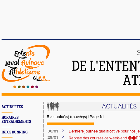
DE L'ENTEN
AT
ACTUALITÉS
ACTUALITÉS
5 actualité(s) trouvée(s) | Page 1/1
HORAIRES
ENTRAINEMENTS
>
30/01
Dernière journée qualificative pour nos 
INFOS RUNNING
>
29/01
Reprise des courses ce week-end 🟠⚫🏃‍♀