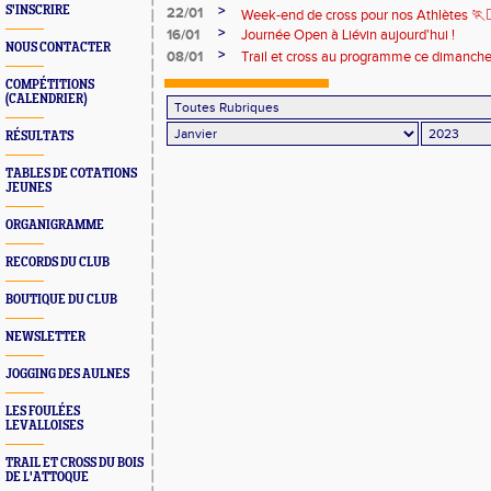
>
S'INSCRIRE
22/01
Week-end de cross pour nos Athlètes 🏃
>
16/01
Journée Open à Liévin aujourd'hui !
NOUS CONTACTER
>
08/01
Trail et cross au programme ce dimanche
COMPÉTITIONS
(CALENDRIER)
RÉSULTATS
TABLES DE COTATIONS
JEUNES
ORGANIGRAMME
RECORDS DU CLUB
BOUTIQUE DU CLUB
NEWSLETTER
JOGGING DES AULNES
LES FOULÉES
LEVALLOISES
TRAIL ET CROSS DU BOIS
DE L'ATTOQUE