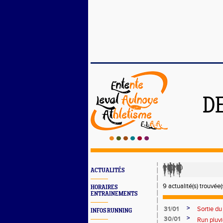
D
ACTUALITÉS
9 actualité(s) trouvée(s
HORAIRES
ENTRAINEMENTS
>
31/01
Sortie du
INFOS RUNNING
>
30/01
Run pluvi