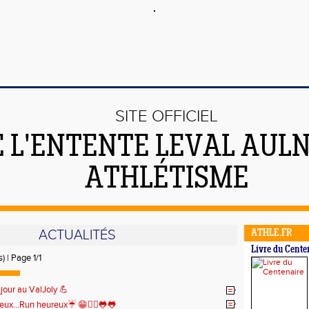
SITE OFFICIEL
E L'ENTENTE LEVAL AUL
ATHLÉTISME
ACTUALITÉS
ATHLE.FR
Livre du Cente
) | Page 1/1
 jour au ValJoly 💪
eux...Run heureux☔ 😁🏃‍♀️🐸🐸