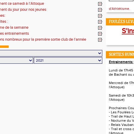
ment ce samedi à l'Attoque
d'Athlétisme.
ent du jour pour nos jeunes
nes:
ltes :
FOULÉES LEVA
e de la semaine
S'in
des entrainements
ns nombreux pour la première sortie club de l'année
SORTIES RUNN
Entrainements:
Lundi de 17h45 
de Bachant ou 
Mercredi de 17
l'Attoque)
Samedi de 10h3
l'Attoque)
Prochaines Cour
- Les Foulées L
- Trail de Haut 
- Nocturne du V
- Relais Vauban
- Trail et cross
l'Attoque