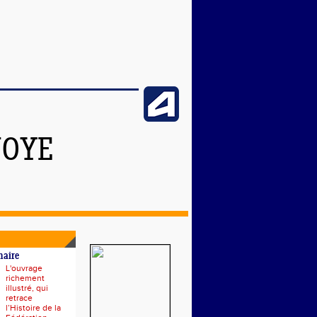
NOYE
naire
L'ouvrage
richement
illustré, qui
retrace
l’Histoire de la