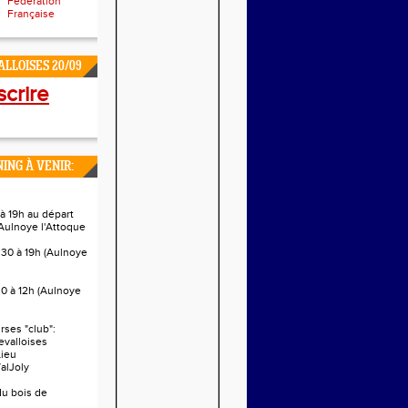
Fédération
Française
LLOISES 20/09
scrire
ING À VENIR:
à 19h au départ
Aulnoye l'Attoque
h30 à 19h (Aulnoye
0 à 12h (Aulnoye
ses "club":
evalloises
Lieu
alJoly
 du bois de