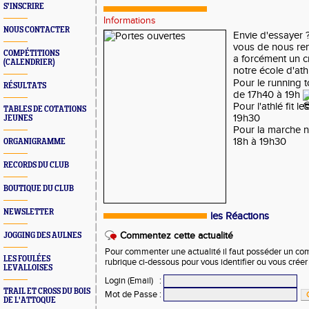
S'INSCRIRE
Informations
NOUS CONTACTER
Envie d'essayer 
vous de nous re
COMPÉTITIONS
a forcément un 
(CALENDRIER)
notre école d'at
Pour le running t
RÉSULTATS
de 17h40 à 19h
Pour l'athlé fit l
TABLES DE COTATIONS
19h30
JEUNES
Pour la marche n
18h à 19h30
ORGANIGRAMME
RECORDS DU CLUB
BOUTIQUE DU CLUB
NEWSLETTER
les Réactions
Commentez cette actualité
JOGGING DES AULNES
Pour commenter une actualité il faut posséder un compt
LES FOULÉES
rubrique ci-dessous pour vous identifier ou vous crée
LEVALLOISES
Login (Email)
:
TRAIL ET CROSS DU BOIS
Mot de Passe
:
DE L'ATTOQUE