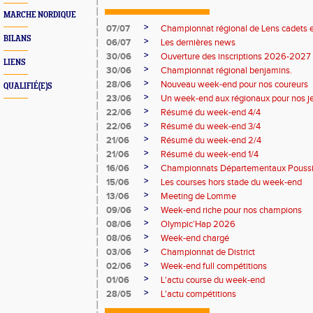
MARCHE NORDIQUE
>
07/07
Championnat régional de Lens cadets e
BILANS
>
06/07
Les dernières news
>
30/06
Ouverture des inscriptions 2026-2027
LIENS
>
30/06
Championnat régional benjamins.
>
28/06
Nouveau week-end pour nos coureurs
QUALIFIÉ(E)S
>
23/06
Un week-end aux régionaux pour nos j
>
22/06
Résumé du week-end 4/4
>
22/06
Résumé du week-end 3/4
>
21/06
Résumé du week-end 2/4
>
21/06
Résumé du week-end 1/4
>
16/06
Championnats Départementaux Pouss
>
15/06
Les courses hors stade du week-end
>
13/06
Meeting de Lomme
>
09/06
Week-end riche pour nos champions
>
08/06
Olympic’Hap 2026
>
08/06
Week-end chargé
>
03/06
Championnat de District
>
02/06
Week-end full compétitions
>
01/06
L'actu course du week-end
>
28/05
L'actu compétitions