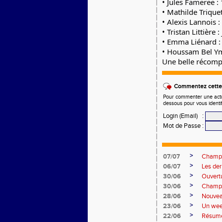
• Jules Fameree 
• Mathilde Trique
• Alexis Lannois 
• Tristan Littière :
• Emma Liénard :
• Houssam Bel Y
Une belle récompe
Commentez cette 
Pour commenter une actual
dessous pour vous identi
Login (Email)
:
Mot de Passe
:
>
07/07
Champio
>
06/07
Les de
>
30/06
Ouvert
>
30/06
Champi
>
28/06
Nouvea
>
23/06
Un wee
>
22/06
Résumé