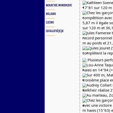
Kathleen Soene
MARCHE NORDIQUE
17''81 sur 120 m 
Chez les garçon
BILANS
compétition avec 
5,87 m il égale s
LIENS
sur 120 m et 36,1
QUALIFIÉ(E)S
Jules Fameree t
record personnel
m au poids et 21
Jules Jouret 
complètent la rep
 Plusieurs per
Lou-Anne Taque
haies en 14''94 (+
Sur 400 m, Mat
troisième place e
Audrey Collart 
Belkheir réalise 
Au marteau, Zo
Chez les garçon
avec une victoire
m haies (15''63) 