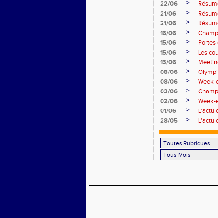
>
22/06
Résumé
>
21/06
Résumé
>
21/06
Résumé
>
16/06
Champi
>
15/06
Portes 
>
15/06
Les co
>
13/06
Meetin
>
08/06
Olympi
>
08/06
Week-e
>
03/06
Champi
>
02/06
Week-en
>
01/06
L'actu
>
28/05
L'actu 