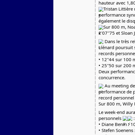
hauteur avec 1,8
Tristan Littièr
performance syn
également le dis
Sur 800 m, Noa
2'07''75 et Sloan 
 Dans le très 
Liénard poursuit 
records personne
• 12''44 sur 100 
• 25''50 sur 200 
Deux performances
concurrence.
 Au meeting de
performance de p
record personnel
Sur 800 m, Willy 
Le week-end aura
personnels 
 :
• Diane Benin : 
• Stefen Soenens 