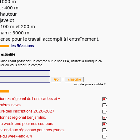
: 1000 m
t : 400 m
: hauteur
 javelot
 100 m et 200 m
mam : 3000 m
nse pour le travail accompli à l'entraînement. 
les Réactions
actualité
ité il faut posséder un compte sur le site FFA, utilisez la rubrique ci-
fier ou vous créer un compte.
|
mot de passe oublié ?
nnat régional de Lens cadets et +
rnières news
ure des inscriptions 2026-2027
onnat régional benjamins.
u week-end pour nos coureurs
k-end aux régionaux pour nos jeunes.
 du week-end 4/4