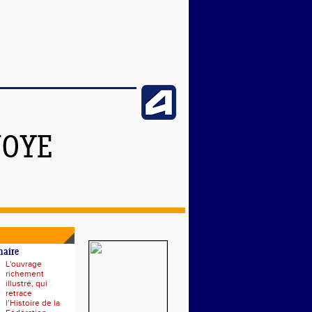
NOYE
naire
L'ouvrage
richement
illustré, qui
retrace
l’Histoire de la