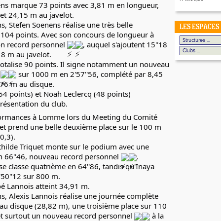
ns marque 73 points avec 3,81 m en longueur, 
et 24,15 m au javelot.
s, Stefen Soenens réalise une très belle 
LES ESPACES
104 points. Avec son concours de longueur à 
on record personnel 
, auquel s'ajoutent 15''18 
8 m au javelot.
otalise 90 points. Il signe notamment un nouveau 
 
 sur 1000 m en 2'57''56, complété par 8,45 
,76 m au disque.
(54 points) et Noah Leclercq (48 points) 
résentation du club.
formances à Lomme lors du Meeting du Comité
t prend une belle deuxième place sur le 100 m 
0,3).
hilde Triquet monte sur le podium avec une 
n 66''46, nouveau record personnel 
.
se classe quatrième en 64''86, tandis qu'Inaya 
2'50''12 sur 800 m.
é Lannois atteint 34,91 m.
s, Alexis Lannois réalise une journée complète 
 au disque (28,82 m), une troisième place sur 110 
et surtout un nouveau record personnel 
 à la 