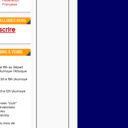
Fédération
Française
LLOISES 20/09
scrire
ING À VENIR:
à 19h au départ
Aulnoye l'Attoque
h30 à 19h (Aulnoye
0 à 12h (Aulnoye
ses "club":
evalloises
Lieu
alJoly
 du bois de