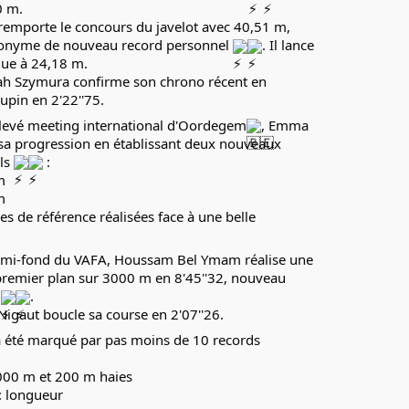
0 m.
e remporte le concours du javelot avec 40,51 m, 
onyme de nouveau record personnel 
. Il lance 
que à 24,18 m.
h Szymura confirme son chrono récent en 
Jupin en 2'22''75.
relevé meeting international d'Oordegem
, Emma 
sa progression en établissant deux nouveaux 
ls 
 :
m
m
 de référence réalisées face à une belle 
mi-fond du VAFA, Houssam Bel Ymam réalise une 
remier plan sur 3000 m en 8'45''32, nouveau 
 
.
Nigaut boucle sa course en 2'07''26.
 été marqué par pas moins de 10 records 
1000 m et 200 m haies
: longueur