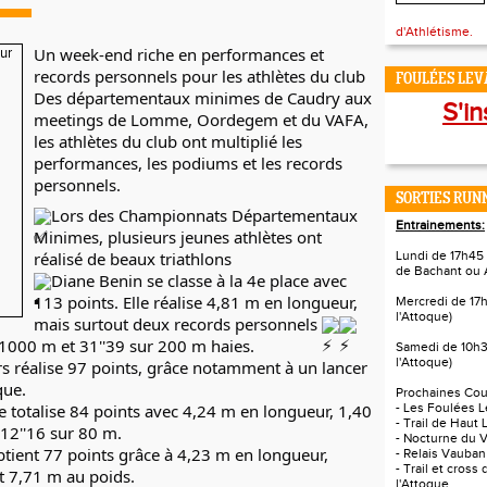
d'Athlétisme.
Un week-end riche en performances et 
records personnels pour les athlètes du club
FOULÉES LEVA
Des départementaux minimes de Caudry aux 
S'in
meetings de Lomme, Oordegem et du VAFA, 
les athlètes du club ont multiplié les 
performances, les podiums et les records 
personnels.
SORTIES RUNN
Lors des Championnats Départementaux 
Entrainements:
Minimes, plusieurs jeunes athlètes ont 
réalisé de beaux triathlons
Lundi de 17h45 
de Bachant ou 
Diane Benin se classe à la 4e place avec 
113 points. Elle réalise 4,81 m en longueur, 
Mercredi de 17
l'Attoque)
mais surtout deux records personnels 
 1000 m et 31''39 sur 200 m haies.
Samedi de 10h3
l'Attoque)
s réalise 97 points, grâce notamment à un lancer 
que.
Prochaines Cour
e totalise 84 points avec 4,24 m en longueur, 1,40 
- Les Foulées L
- Trail de Haut 
 12''16 sur 80 m.
- Nocturne du V
tient 77 points grâce à 4,23 m en longueur, 
- Relais Vauban
- Trail et cross
t 7,71 m au poids.
l'Attoque