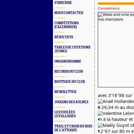
S'INSCRIRE
Compétitions
NOUS CONTACTER
COMPÉTITIONS
(CALENDRIER)
RÉSULTATS
TABLES DE COTATIONS
JEUNES
ORGANIGRAMME
RECORDS DU CLUB
BOUTIQUE DU CLUB
NEWSLETTER
avec 3'16''88 sur
Anaé Hollander
JOGGING DES AULNES
à 29,34 m au dis
Valentine Lelor
LES FOULÉES
LEVALLOISES
m à la hauteur et
Maëly Guyot ob
TRAIL ET CROSS DU BOIS
12''67 sur 80 m e
DE L'ATTOQUE