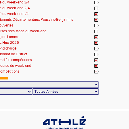
 du week-end 3/4
 du week-end 2/4
 du week-end 1/4
onnats Départementaux Poussins/Benjamins
ouvertes
urses hors stade du week-end
g de Lomme
c’Hap 2026
nd chargé
onnat de District
d full compétitions
 course du week-end
compétitions