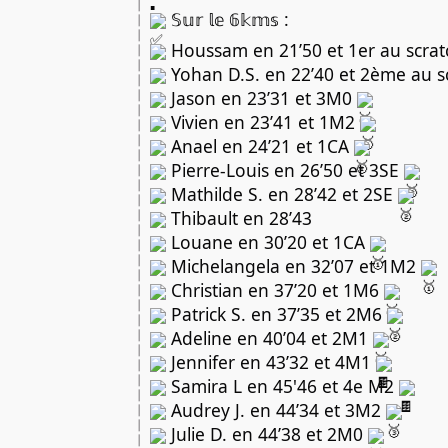
 𝕊𝕦𝕣 𝕝𝕖 𝟞𝕜𝕞𝕤 :
 Houssam en 21’50 et 1er au scrat
 Yohan D.S. en 22’40 et 2ème au s
 Jason en 23’31 et 3M0 
 Vivien en 23’41 et 1M2 
 Anael en 24’21 et 1CA 
 Pierre-Louis en 26’50 et 3SE 
 Mathilde S. en 28’42 et 2SE 
 Thibault en 28’43
 Louane en 30’20 et 1CA 
 Michelangela en 32’07 et 1M2 
 Christian en 37’20 et 1M6 
 Patrick S. en 37’35 et 2M6 
 Adeline en 40’04 et 2M1 
 Jennifer en 43’32 et 4M1 
 Samira L en 45'46 et 4e M2 
 Audrey J. en 44’34 et 3M2 
 Julie D. en 44’38 et 2M0 