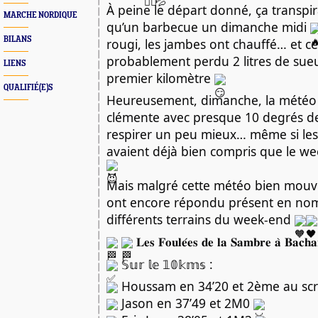
À peine le départ donné, ça transpirai
MARCHE NORDIQUE
qu’un barbecue un dimanche midi 
BILANS
rougi, les jambes ont chauffé… et cer
probablement perdu 2 litres de sue
LIENS
premier kilomètre 
QUALIFIÉ(E)S
Heureusement, dimanche, la météo é
clémente avec presque 10 degrés d
respirer un peu mieux… même si les j
Mais malgré cette météo bien mou
ont encore répondu présent en nomb
différents terrains du week-end 
 𝐋𝐞𝐬 𝐅𝐨𝐮𝐥𝐞́𝐞𝐬 𝐝𝐞 𝐥𝐚 𝐒𝐚𝐦𝐛𝐫𝐞 𝐚̀ 𝐁𝐚𝐜𝐡𝐚
 𝕊𝕦𝕣 𝕝𝕖 𝟙𝟘𝕜𝕞𝕤 :
 Houssam en 34’20 et 2ème au scr
 Jason en 37’49 et 2M0 