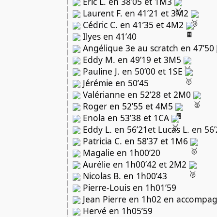
 Eric L. en 38’05 et 1M3 
 Laurent F. en 41’21 et 3M2 
 Cédric C. en 41’35 et 4M2 
 Ilyes en 41’40
 Angélique 3e au scratch en 47’50 
 Eddy M. en 49’19 et 3M5 
 Pauline J. en 50’00 et 1SE 
 Jérémie en 50’45
 Valérianne en 52’28 et 2M0 
 Roger en 52’55 et 4M5 
 Enola en 53’38 et 1CA 
 Eddy L. en 56’21et Lucas L. en 56’
 Patricia C. en 58’37 et 1M6 
 Magalie en 1h00’20
 Aurélie en 1h00’42 et 2M2 
 Nicolas B. en 1h00’43
 Pierre-Louis en 1h01’59
 Jean Pierre en 1h02 en accompa
 Hervé en 1h05’59