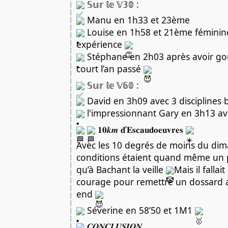
 𝕊𝕦𝕣 𝕝𝕖 𝕍𝟛𝟘 :
 Manu en 1h33 et 23ème
 Louise en 1h58 et 21ème féminin
expérience 
 Stéphane en 2h03 après avoir goû
court l’an passé 
 𝕊𝕦𝕣 𝕝𝕖 𝕍𝟞𝟘 :
 David en 3h09 avec 3 disciplines 
 l'impressionnant Gary en 3h13 av
 𝟏𝟎𝒌𝒎 𝐝’𝐄𝐬𝐜𝐚𝐮𝐝𝐨𝐞𝐮𝐯𝐫𝐞𝐬 
Avec les 10 degrés de moins du di
conditions étaient quand même un p
qu’à Bachant la veille 
Mais il fallai
courage pour remettre un dossard a
end 
 Séverine en 58’50 et 1M1 
 𝑪𝑶𝑵𝑪𝑳𝑼𝑺𝑰𝑶𝑵