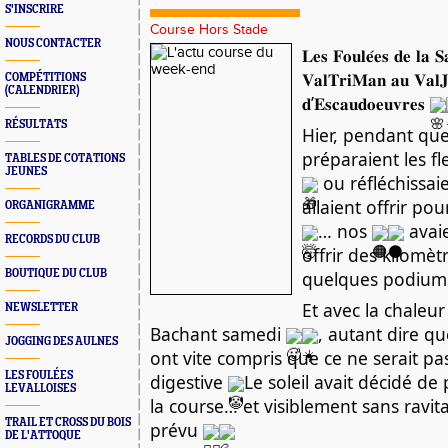
S'INSCRIRE
Course Hors Stade
NOUS CONTACTER
𝐋𝐞𝐬 𝐅𝐨𝐮𝐥𝐞́𝐞𝐬 𝐝𝐞 𝐥𝐚 𝐒
𝐕𝐚𝐥𝐓𝐫𝐢𝐌𝐚𝐧 𝐚𝐮 𝐕𝐚𝐥𝐉
COMPÉTITIONS
(CALENDRIER)
𝐝’𝐄𝐬𝐜𝐚𝐮𝐝𝐨𝐞𝐮𝐯𝐫𝐞𝐬 
RÉSULTATS
Hier, pendant que 
préparaient les fl
TABLES DE COTATIONS
JEUNES
 ou réfléchissaie
allaient offrir po
ORGANIGRAMME
… nos 
 avaie
RECORDS DU CLUB
offrir des kilomètr
quelques podium
BOUTIQUE DU CLUB
Et avec la chaleur
NEWSLETTER
Bachant samedi 
, autant dire qu
JOGGING DES AULNES
ont vite compris que ce ne serait pa
LES FOULÉES
digestive 
Le soleil avait décidé de p
LEVALLOISES
la course… et visiblement sans ravita
TRAIL ET CROSS DU BOIS
prévu 
DE L'ATTOQUE