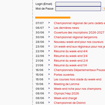
Login (Email)
:
Mot de Passe
:
>
07/07
Championnat régional de Lens cadets e
>
06/07
Les dernières news
>
30/06
Ouverture des inscriptions 2026-2027
>
30/06
Championnat régional benjamins.
>
28/06
Nouveau week-end pour nos coureurs
>
23/06
Un week-end aux régionaux pour nos j
>
22/06
Résumé du week-end 4/4
>
22/06
Résumé du week-end 3/4
>
21/06
Résumé du week-end 2/4
>
21/06
Résumé du week-end 1/4
>
16/06
Championnats Départementaux Pouss
>
15/06
Portes ouvertes
>
15/06
Les courses hors stade du week-end
>
13/06
Meeting de Lomme
>
09/06
Week-end riche pour nos champions
>
08/06
Olympic’Hap 2026
>
08/06
Week-end chargé
>
03/06
Championnat de District