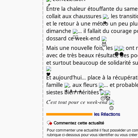
Entre la chaleur étouffante du same
collait aux chaussures 
, les transit
et le retour à une météo un peu plu
dimanche 
… il fallait du courage 
dossard ce week-end 
Mais une nouvelle fois, les 
 ont 
avec de très beaux résultats, des po
et surtout beaucoup de solidarité sur
Et aujourd’hui… place à la récupérat
famille 
, aux fleurs 
… et probabl
siestes bien méritées 
𝐶’𝑒𝑠𝑡 𝑡𝑜𝑢𝑡 𝑝𝑜𝑢𝑟 𝑐𝑒 𝑤𝑒𝑒𝑘-𝑒𝑛𝑑 
les Réactions
Commentez cette actualité
Pour commenter une actualité il faut posséder un compt
rubrique ci-dessous pour vous identifier ou vous crée