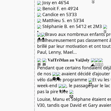
 Josy en 46’54
 Benoit F. en 49’24
 Candice en 53’33
 Matthieu S. en 53’34
 Stéphanie B. en 54’12 et 2M3 
Bravo aux nombreux enfants pré
(malheureusement pas classement à co
brillé par leur motivation et ont tou
Paul, Lenny, Mael...
 𝐕𝐚𝐥𝐓𝐫𝐢𝐌𝐚𝐧 𝐚𝐮 𝐕𝐚𝐥𝐉𝐨𝐥𝐲 
Pendant que certains fondaient déjà
de nos 
 avaient décidé d’ajouter
vélo dans le programme 
Et vu les
week-end 
, le passage par le lac
pas la pire idée 
Louise, Manu et Stéphane étaient en
V30, tandis que David et Gary avaien