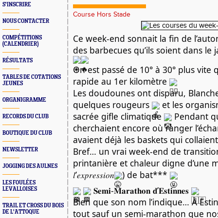
S'INSCRIRE
Course Hors Stade
NOUS CONTACTER
Ce week-end sonnait la fin de l’au
COMPÉTITIONS
(CALENDRIER)
des barbecues qu’ils soient dans le 
RÉSULTATS
On est passé de 10° à 30° plus vite 
TABLES DE COTATIONS
rapide au 1er kilomètre
JEUNES
Les doudounes ont disparu, Blanche
ORGANIGRAMME
quelques rougeurs
et les organis
sacrée gifle climatique
Pendant qu
RECORDS DU CLUB
cherchaient encore où ranger l’éch
BOUTIQUE DU CLUB
avaient déjà les baskets qui collaie
Bref… un vrai week-end de transition
NEWSLETTER
printanière et chaleur digne d’une météo (
JOGGING DES AULNES
𝑙’𝑒𝑥𝑝𝑟𝑒𝑠𝑠𝑖𝑜𝑛
) de bat***
LES FOULÉES
𝐒𝐞𝐦𝐢-𝐌𝐚𝐫𝐚𝐭𝐡𝐨𝐧 𝐝’𝐄𝐬𝐭𝐢𝐧𝐧𝐞𝐬
LEVALLOISES
Bien que son nom l’indique… À Estin
TRAIL ET CROSS DU BOIS
tout sauf un semi-marathon que n
DE L'ATTOQUE