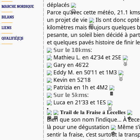
déplacés
MARCHE NORDIQUE
Parce qu’avec cette météo, 21.1 kms
BILANS
un projet de vie
Ils ont donc opt
kilomètres mais toujours quelques 
LIENS
pesante, un soleil bien décidé à part
QUALIFIÉ(E)S
et quelques pavés histoire de finir le
𝕊𝕦𝕣 𝕝𝕖 𝟙𝟘𝕜𝕞𝕤:
Mathieu L. en 42’34 et 2SE
Gary en 46’22
Eddy M. en 50’11 et 1M3
Kevin en 52’18
Patrizia en 1h et 4M2
𝕊𝕦𝕣 𝕝𝕖 𝟝𝕜𝕞𝕤:
Luca en 21’33 et 1ES
𝐓𝐫𝐚𝐢𝐥 𝐝𝐞 𝐥𝐚 𝐅𝐫𝐚𝐢𝐬𝐞 𝐚̀ 𝐋𝐞𝐜𝐞𝐥𝐥𝐞𝐬
Bien que son nom l’indique… À Lecelle
là pour une dégustation
Même s’il
sentir la fraise, c’est surtout la tran