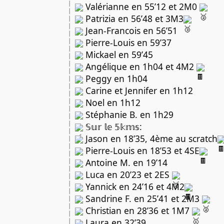
Valérianne en 55’12 et 2M0
Patrizia en 56’48 et 3M3
Jean-Francois en 56’51
Pierre-Louis en 59’37
Mickael en 59’45
Angélique en 1h04 et 4M2
Peggy en 1h04
Carine et Jennifer en 1h12
Noel en 1h12
Stéphanie B. en 1h29
𝕊𝕦𝕣 𝕝𝕖 𝟝𝕜𝕞𝕤:
Jason en 18’35, 4ème au scratch
Pierre-Louis en 18’53 et 4SE
Antoine M. en 19’14
Luca en 20’23 et 2ES
Yannick en 24’16 et 4M2
Sandrine F. en 25’41 et 2M3
Christian en 28’36 et 1M7
Laura en 32’39