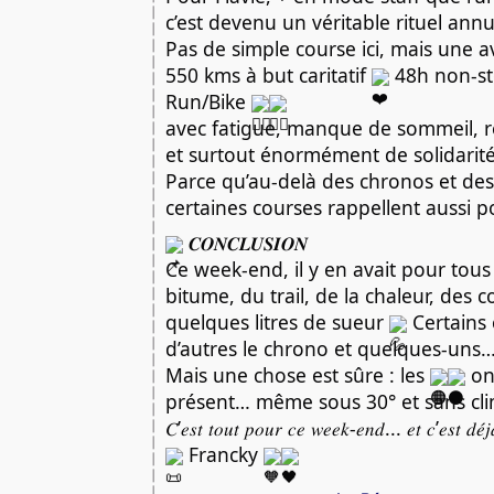
c’est devenu un véritable rituel ann
Pas de simple course ici, mais une
550 kms à but caritatif
48h non-s
Run/Bike
avec fatigue, manque de sommeil, re
et surtout énormément de solidarit
Parce qu’au-delà des chronos et des
certaines courses rappellent aussi 
𝑪𝑶𝑵𝑪𝑳𝑼𝑺𝑰𝑶𝑵
Ce week-end, il y en avait pour tous
bitume, du trail, de la chaleur, des
quelques litres de sueur
Certains 
d’autres le chrono et quelques-uns…
Mais une chose est sûre : les
on
présent… même sous 30° et sans cli
𝐶’𝑒𝑠𝑡 𝑡𝑜𝑢𝑡 𝑝𝑜𝑢𝑟 𝑐𝑒 𝑤𝑒𝑒𝑘-𝑒𝑛𝑑... 𝑒𝑡 𝑐’𝑒𝑠𝑡 𝑑𝑒́
Francky