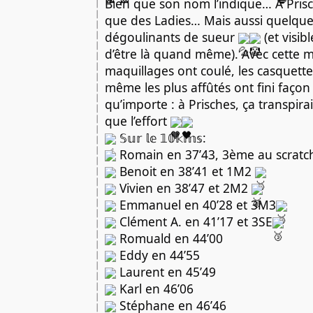
Bien que son nom l’indique… À Prische
que des Ladies… Mais aussi quelqu
dégoulinants de sueur
(et visi
d’être là quand même). Avec cette m
maquillages ont coulé, les casquett
même les plus affûtés ont fini façon 
qu’importe : à Prisches, ça transpirait
que l’effort
𝕊𝕦𝕣 𝕝𝕖 𝟙𝟘𝕜𝕞𝕤:
Romain en 37’43, 3ème au scratc
Benoit en 38’41 et 1M2
Vivien en 38’47 et 2M2
Emmanuel en 40’28 et 3M3
Clément A. en 41’17 et 3SE
Romuald en 44’00
Eddy en 44’55
Laurent en 45’49
Karl en 46’06
Stéphane en 46’46