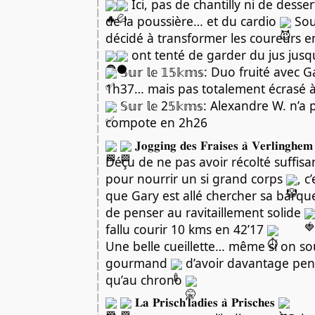
Ici, pas de chantilly ni de desse
de la poussière… et du cardio
Sous
décidé à transformer les coureurs
ont tenté de garder du jus jus
𝕊𝕦𝕣 𝕝𝕖 𝟙𝟝𝕜𝕞𝕤: Duo fruité avec
1h37… mais pas totalement écrasé à 
𝕊𝕦𝕣 𝕝𝕖 2𝟝𝕜𝕞𝕤: Alexandre W. n’a
compote en 2h26
𝐉𝐨𝐠𝐠𝐢𝐧𝐠 𝐝𝐞𝐬 𝐅𝐫𝐚𝐢𝐬𝐞𝐬 𝐚̀ 𝐕𝐞𝐫𝐥𝐢𝐧𝐠𝐡𝐞
Déçu de ne pas avoir récolté suffis
pour nourrir un si grand corps
, c
que Gary est allé chercher sa barqu
de penser au ravitaillement solide
fallu courir 10 kms en 42’17
Une belle cueillette… même si on s
gourmand
d’avoir davantage pens
qu’au chrono
𝐋𝐚 𝐏𝐫𝐢𝐬𝐜𝐡’𝐥𝐚𝐝𝐢𝐞𝐬 𝐚̀ 𝐏𝐫𝐢𝐬𝐜𝐡𝐞𝐬