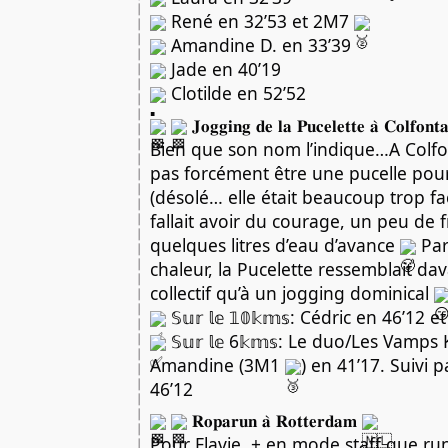
René en 32’53 et 2M7
Amandine D. en 33’39
Jade en 40’19
Clotilde en 52’52
𝐉𝐨𝐠𝐠𝐢𝐧𝐠 𝐝𝐞 𝐥𝐚 𝐏𝐮𝐜𝐞𝐥𝐞𝐭𝐭𝐞 𝐚̀ 𝐂𝐨𝐥𝐟𝐨𝐧𝐭
Bien que son nom l’indique…A Colfont
pas forcément être une pucelle pour
(désolé… elle était beaucoup trop fa
fallait avoir du courage, un peu de 
quelques litres d’eau d’avance
Par
chaleur, la Pucelette ressemblait d
collectif qu’à un jogging dominical
𝕊𝕦𝕣 𝕝𝕖 𝟙𝟘𝕜𝕞𝕤: Cédric en 46’12
𝕊𝕦𝕣 𝕝𝕖 6𝕜𝕞𝕤: Le duo/Les Vamps
Amandine (3M1
) en 41’17. Suivi 
46’12
𝐑𝐨𝐩𝐚𝐫𝐮𝐧 𝐚̀ 𝐑𝐨𝐭𝐭𝐞𝐫𝐝𝐚𝐦
Pour Flavie, + en mode staff que ru