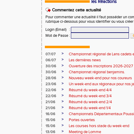
les Réactions
Commentez cette actualité
Pour commenter une actualité il faut posséder un compt
rubrique ci-dessous pour vous identifier ou vous crée
Login (Email)
:
Mot de Passe
:
>
07/07
Championnat régional de Lens cadets e
>
06/07
Les dernières news
>
30/06
Ouverture des inscriptions 2026-2027
>
30/06
Championnat régional benjamins.
>
28/06
Nouveau week-end pour nos coureurs
>
23/06
Un week-end aux régionaux pour nos j
>
22/06
Résumé du week-end 4/4
>
22/06
Résumé du week-end 3/4
>
21/06
Résumé du week-end 2/4
>
21/06
Résumé du week-end 1/4
>
16/06
Championnats Départementaux Pouss
>
15/06
Portes ouvertes
>
15/06
Les courses hors stade du week-end
>
13/06
Meeting de Lomme