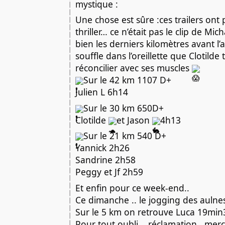
mystique :
Une chose est sûre :ces trailers ont 
thriller… ce n’était pas le clip de Mic
bien les derniers kilomètres avant l’a
souffle dans l’oreillette que Clotilde
réconcilier avec ses muscles
Sur le 42 km 1107 D+
Julien L 6h14
Sur le 30 km 650D+
Clotilde
et Jason
4h13
Sur le 21 km 540 D+
Yannick 2h26
Sandrine 2h58
Peggy et Jf 2h59
Et enfin pour ce week-end..
Ce dimanche .. le jogging des aulne
Sur le 5 km on retrouve Luca 19mi
Pour tout oubli .. réclamation.. mer