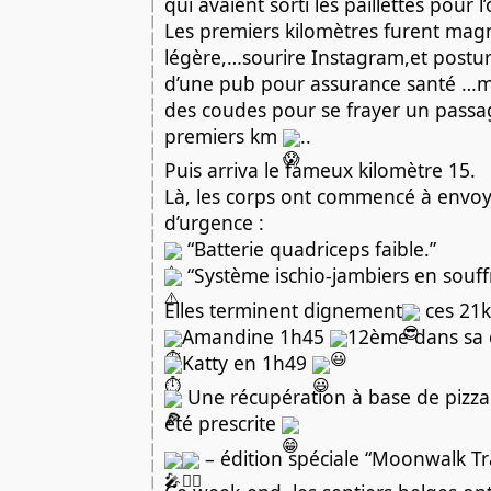
qui avaient sorti les paillettes pour 
Les premiers kilomètres furent magn
légère,…sourire Instagram,et postur
d’une pub pour assurance santé …mêm
des coudes pour se frayer un passa
premiers km
..
Puis arriva le fameux kilomètre 15.
Là, les corps ont commencé à envoye
d’urgence :
“Batterie quadriceps faible.”
“Système ischio-jambiers en souff
Elles terminent dignement
ces 21
Amandine 1h45
12ème dans sa 
Katty en 1h49
Une récupération à base de pizza e
été prescrite
– édition spéciale “Moonwalk Tr