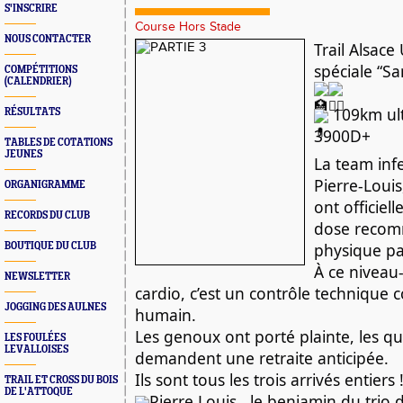
S'INSCRIRE
Course Hors Stade
NOUS CONTACTER
Trail Alsace
spéciale “S
COMPÉTITIONS
(CALENDRIER)
109km ultr
RÉSULTATS
3900D+
TABLES DE COTATIONS
JEUNES
La team inf
Pierre-Louis
ORGANIGRAMME
ont officiel
RECORDS DU CLUB
dose recom
physique pa
BOUTIQUE DU CLUB
À ce niveau-
NEWSLETTER
cardio, c’est un contrôle technique 
JOGGING DES AULNES
humain.
Les genoux ont porté plainte, les q
LES FOULÉES
LEVALLOISES
demandent une retraite anticipée.
Ils sont tous les trois arrivés entiers 
TRAIL ET CROSS DU BOIS
DE L'ATTOQUE
Pierre Louis , le benjamin du trio 