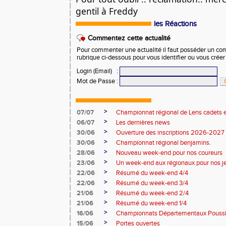
gentil à Freddy
les Réactions
Commentez cette actualité
Pour commenter une actualité il faut posséder un compt
rubrique ci-dessous pour vous identifier ou vous crée
Login (Email)
:
Mot de Passe
:
>
07/07
Championnat régional de Lens cadets e
>
06/07
Les dernières news
>
30/06
Ouverture des inscriptions 2026-2027
>
30/06
Championnat régional benjamins.
>
28/06
Nouveau week-end pour nos coureurs
>
23/06
Un week-end aux régionaux pour nos j
>
22/06
Résumé du week-end 4/4
>
22/06
Résumé du week-end 3/4
>
21/06
Résumé du week-end 2/4
>
21/06
Résumé du week-end 1/4
>
16/06
Championnats Départementaux Pouss
>
15/06
Portes ouvertes