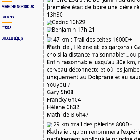
première était de boire une bière ré
MARCHE NORDIQUE
13h30
BILANS
Cédric 16h29
Benjamin 17h 21
LIENS
47 km : Trail des celtes 1600D+
QUALIFIÉ(E)S
Mathilde , Hélène et les garçons ( G
choisi la distance “raisonnable”…ou
Enfin raisonnable jusqu’au 30e km,
cerveau déconnecte et où les jambe
uniquement au Doliprane et au sauci
Youyou ?
Gary 5h08
Francky 6h04
Hélène 6h32
Mathilde B 6h47
29 km :trail des pèlerins 800D+
Nathalie , qu’on renommera l’expér
parfaitement appliqué le principe de