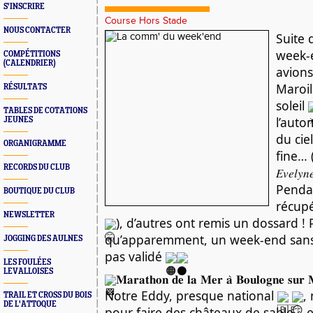
S'INSCRIRE
Course Hors Stade
NOUS CONTACTER
Suite 
week-
COMPÉTITIONS
(CALENDRIER)
avions
Maroil
RÉSULTATS
soleil
TABLES DE COTATIONS
l’aut
JEUNES
du ciel
ORGANIGRAMME
fine… (𝑗’𝑎
RECORDS DU CLUB
𝐸𝑣𝑒𝑙𝑦𝑛
Pendan
BOUTIQUE DU CLUB
récupé
NEWSLETTER
), d’autres ont remis un dossard ! 
qu’apparemment, un week-end sans 
JOGGING DES AULNES
pas validé
LES FOULÉES
LEVALLOISES
𝐌𝐚𝐫𝐚𝐭𝐡𝐨𝐧 𝐝𝐞 𝐥𝐚 𝐌𝐞𝐫 𝐚̀ 𝐁𝐨𝐮𝐥𝐨𝐠𝐧𝐞 𝐬𝐮𝐫 
Notre Eddy, presque national
,
TRAIL ET CROSS DU BOIS
DE L'ATTOQUE
pour faire des châteaux de sable… en