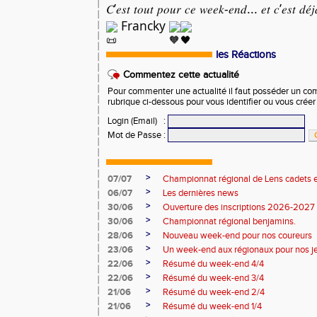
𝐶’𝑒𝑠𝑡 𝑡𝑜𝑢𝑡 𝑝𝑜𝑢𝑟 𝑐𝑒 𝑤𝑒𝑒𝑘-𝑒𝑛𝑑... 𝑒𝑡 𝑐’𝑒𝑠𝑡 𝑑𝑒́
Francky
les Réactions
Commentez cette actualité
Pour commenter une actualité il faut posséder un compt
rubrique ci-dessous pour vous identifier ou vous crée
Login (Email)
:
Mot de Passe
:
>
07/07
Championnat régional de Lens cadets e
>
06/07
Les dernières news
>
30/06
Ouverture des inscriptions 2026-2027
>
30/06
Championnat régional benjamins.
>
28/06
Nouveau week-end pour nos coureurs
>
23/06
Un week-end aux régionaux pour nos j
>
22/06
Résumé du week-end 4/4
>
22/06
Résumé du week-end 3/4
>
21/06
Résumé du week-end 2/4
>
21/06
Résumé du week-end 1/4