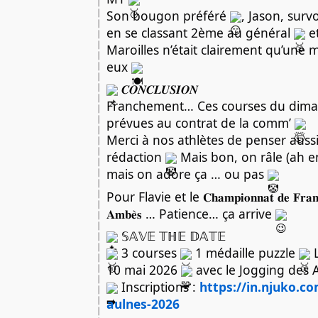
Son bougon préféré
, Jason, surv
en se classant 2ème au général
e
Maroilles n’était clairement qu’une
eux
𝑪𝑶𝑵𝑪𝑳𝑼𝑺𝑰𝑶𝑵
Franchement… Ces courses du diman
prévues au contrat de la comm’
Merci à nos athlètes de penser auss
rédaction
Mais bon, on râle (ah 
mais on adore ça … ou pas
Pour Flavie et le 𝐂𝐡𝐚𝐦𝐩𝐢𝐨𝐧𝐧𝐚𝐭 𝐝𝐞 𝐅𝐫𝐚𝐧𝐜𝐞
𝐀𝐦𝐛𝐞̀𝐬 … Patience… ça arrive
𝕊𝔸𝕍𝔼 𝕋ℍ𝔼 𝔻𝔸𝕋𝔼
3 courses
1 médaille puzzle
L
10 mai 2026
avec le Jogging des 
Inscriptions :
https://in.njuko.c
aulnes-2026