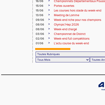
>
16/06
Championnats Départementaux Pouss
>
15/06
Portes ouvertes
>
15/06
Les courses hors stade du week-end
>
13/06
Meeting de Lomme
>
09/06
Week-end riche pour nos champions
>
08/06
Olympic’Hap 2026
>
08/06
Week-end chargé
>
03/06
Championnat de District
>
02/06
Week-end full compétitions
>
01/06
L'actu course du week-end