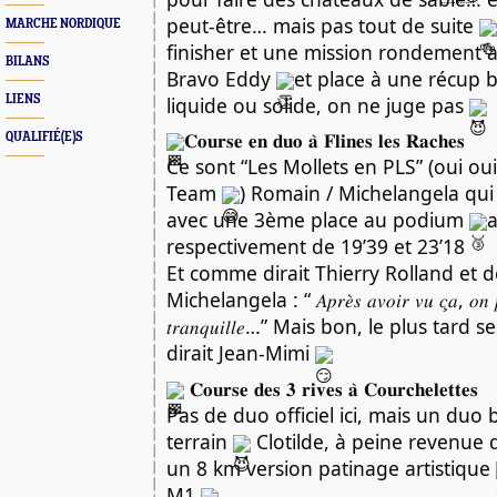
peut-être… mais pas tout de suite
MARCHE NORDIQUE
finisher et une mission rondement
BILANS
Bravo Eddy
et place à une récup 
liquide ou solide, on ne juge pas
LIENS
𝐂𝐨𝐮𝐫𝐬𝐞 𝐞𝐧 𝐝𝐮𝐨 𝐚̀ 𝐅𝐥𝐢𝐧𝐞𝐬 𝐥𝐞𝐬 𝐑𝐚𝐜𝐡𝐞𝐬
QUALIFIÉ(E)S
Ce sont “Les Mollets en PLS” (oui oui
Team
) Romain / Michelangela qui
avec une 3ème place au podium
respectivement de 19’39 et 23’18
Et comme dirait Thierry Rolland et 
Michelangela : “ 𝐴𝑝𝑟𝑒̀𝑠 𝑎𝑣𝑜𝑖𝑟 𝑣𝑢 𝑐̧𝑎, 𝑜𝑛 𝑝𝑒
𝑡𝑟𝑎𝑛𝑞𝑢𝑖𝑙𝑙𝑒…” Mais bon, le plus t
dirait Jean-Mimi
𝐂𝐨𝐮𝐫𝐬𝐞 𝐝𝐞𝐬 𝟑 𝐫𝐢𝐯𝐞𝐬 𝐚̀ 𝐂𝐨𝐮𝐫𝐜𝐡𝐞𝐥𝐞𝐭𝐭𝐞𝐬
Pas de duo officiel ici, mais un duo b
terrain
Clotilde, à peine revenue d
un 8 km version patinage artistique
M1