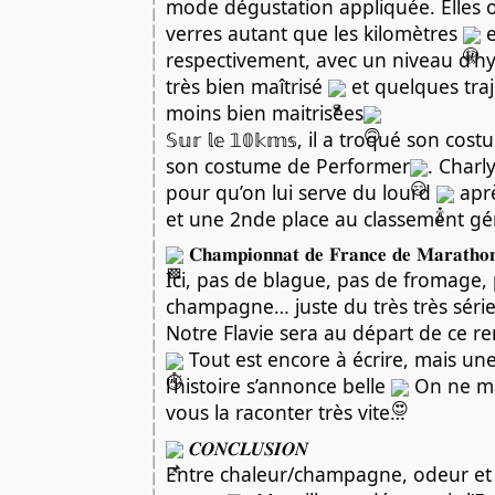
mode dégustation appliquée. Elles o
verres autant que les kilomètres
e
respectivement, avec un niveau d’h
très bien maîtrisé
et quelques tra
moins bien maitrisées
𝕊𝕦𝕣 𝕝𝕖 𝟙𝟘𝕜𝕞𝕤, il a troqué son 
son costume de Performer
. Charl
pour qu’on lui serve du lourd
aprè
et une 2nde place au classement g
𝐂𝐡𝐚𝐦𝐩𝐢𝐨𝐧𝐧𝐚𝐭 𝐝𝐞 𝐅𝐫𝐚𝐧𝐜𝐞 𝐝𝐞 𝐌𝐚𝐫𝐚𝐭𝐡𝐨
Ici, pas de blague, pas de fromage,
champagne… juste du très très séri
Notre Flavie sera au départ de ce r
Tout est encore à écrire, mais une
l’histoire s’annonce belle
On ne m
vous la raconter très vite…
𝑪𝑶𝑵𝑪𝑳𝑼𝑺𝑰𝑶𝑵
Entre chaleur/champagne, odeur et 