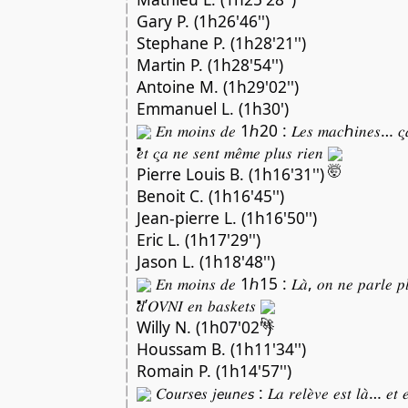
Gary P. (1h26'46'')
Stephane P. (1h28'21'')
Martin P. (1h28'54'')
Antoine M. (1h29'02'')
Emmanuel L. (1h30')
𝐸𝑛 𝑚𝑜𝑖𝑛𝑠 𝑑𝑒 1ℎ20 : 𝐿𝑒𝑠 𝑚𝑎𝑐ℎ𝑖𝑛𝑒𝑠… 𝑐̧𝑎 𝑑
𝑒𝑡 𝑐̧𝑎 𝑛𝑒 𝑠𝑒𝑛𝑡 𝑚𝑒̂𝑚𝑒 𝑝𝑙𝑢𝑠 𝑟𝑖𝑒𝑛
Pierre Louis B. (1h16'31'')
Benoit C. (1h16'45'')
Jean-pierre L. (1h16'50'')
Eric L. (1h17'29'')
Jason L. (1h18'48'')
𝐸𝑛 𝑚𝑜𝑖𝑛𝑠 𝑑𝑒 1ℎ15 : 𝐿𝑎̀, 𝑜𝑛 𝑛𝑒 𝑝𝑎𝑟𝑙𝑒 𝑝𝑙
𝑑’𝑂𝑉𝑁𝐼 𝑒𝑛 𝑏𝑎𝑠𝑘𝑒𝑡𝑠
Willy N. (1h07'02'')
Houssam B. (1h11'34'')
Romain P. (1h14'57'')
𝐶𝘰𝑢𝘳𝑠𝘦𝑠 𝑗𝘦𝑢𝘯𝑒𝘴 : 𝐿𝑎 𝑟𝑒𝑙𝑒̀𝑣𝑒 𝑒𝑠𝑡 𝑙𝑎̀… 𝑒𝑡 𝑒