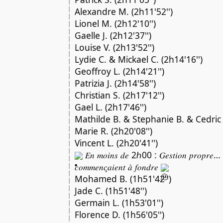
Alexandre M. (2h11'52'')
Lionel M. (2h12'10'')
Gaelle J. (2h12'37'')
Louise V. (2h13'52'')
Lydie C. & Mickael C. (2h14'16'')
Geoffroy L. (2h14'21'')
Patrizia J. (2h14'58'')
Christian S. (2h17'12'')
Gael L. (2h17'46'')
Mathilde B. & Stephanie B. & Cedric 
Marie R. (2h20'08'')
Vincent L. (2h20'41'')
𝐸𝑛 𝑚𝑜𝑖𝑛𝑠 𝑑𝑒 2ℎ00 : 𝐺𝑒𝑠𝑡𝑖𝑜𝑛 𝑝𝑟𝑜𝑝𝑟𝑒… 𝑚𝑒
𝑐𝑜𝑚𝑚𝑒𝑛𝑐̧𝑎𝑖𝑒𝑛𝑡 𝑎̀ 𝑓𝑜𝑛𝑑𝑟𝑒
Mohamed B. (1h51'42'')
Jade C. (1h51'48'')
Germain L. (1h53'01'')
Florence D. (1h56'05'')