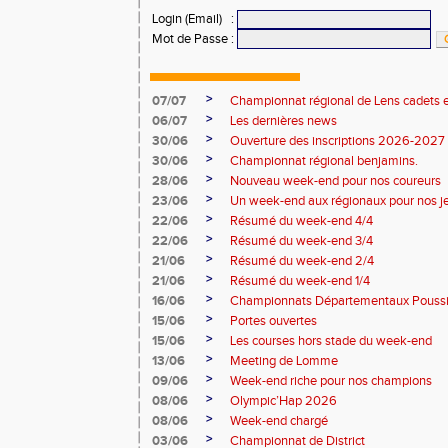
Login (Email)
:
Mot de Passe
:
>
07/07
Championnat régional de Lens cadets e
>
06/07
Les dernières news
>
30/06
Ouverture des inscriptions 2026-2027
>
30/06
Championnat régional benjamins.
>
28/06
Nouveau week-end pour nos coureurs
>
23/06
Un week-end aux régionaux pour nos j
>
22/06
Résumé du week-end 4/4
>
22/06
Résumé du week-end 3/4
>
21/06
Résumé du week-end 2/4
>
21/06
Résumé du week-end 1/4
>
16/06
Championnats Départementaux Pouss
>
15/06
Portes ouvertes
>
15/06
Les courses hors stade du week-end
>
13/06
Meeting de Lomme
>
09/06
Week-end riche pour nos champions
>
08/06
Olympic’Hap 2026
>
08/06
Week-end chargé
>
03/06
Championnat de District