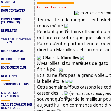
S'INSCRIRE
Course Hors Stade
NOUS CONTACTER
1er mai, brin de muguet… et basket
COMPÉTITIONS
(CALENDRIER)
repos mérité
Pendant que certains offraient du 
RÉSULTATS
ont préféré s’offrir quelques kilomè
TABLES DE COTATIONS
Parce qu’entre parfum fleuri et ode
JEUNES
direction Maroilles… et son enfer 
ORGANIGRAMME
𝟐𝟎𝐤𝐦𝐬 𝐝𝐞 𝐌𝐚𝐫𝐨𝐢𝐥𝐥𝐞𝐬
RECORDS DU CLUB
À Maroilles, si tu manques de gazoi
finir à poil
BOUTIQUE DU CLUB
Et si tu ne sors pas la grand-voile… t
NEWSLETTER
la belle étoile
JOGGING DES AULNES
Cette semaine, nous cassons les cod
casser des …
(𝑗𝑒 𝑣𝑜𝑢𝑠 𝑙𝑎𝑖𝑠𝑠𝑒 𝑖𝑚𝑎𝑔𝑖𝑛𝑒
LES FOULÉES
LEVALLOISES
souvent qu’on garde le meilleur pou
aujourd’hui, on commence donc dir
TRAIL ET CROSS DU BOIS
DE L'ATTOQUE
meilleurs