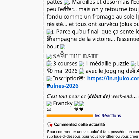
pattes
, Maroilles et désormais l’E
peu l’enfer… mais on y retourne tou
fondu comme un fromage au soleil
résisté… et tous ont survécu (plus
). Parce qu’au final, que ça sente l
champagne de la victoire… l’essentiel,
bout
𝕊𝔸𝕍𝔼 𝕋ℍ𝔼 𝔻𝔸𝕋𝔼
3 courses
1 médaille puzzle
L
10 mai 2026
avec le Jogging des 
Inscriptions :
https://in.njuko.c
aulnes-2026
𝐶’𝑒𝑠𝑡 𝑡𝑜𝑢𝑡 𝑝𝑜𝑢𝑟 𝑐𝑒 (𝒅𝒆́𝒃𝒖𝒕 𝒅𝒆) 𝑤𝑒𝑒𝑘-𝑒𝑛𝑑... 𝑒
Francky
les Réactions
Commentez cette actualité
Pour commenter une actualité il faut posséder un compt
rubrique ci-dessous pour vous identifier ou vous crée