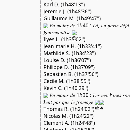
Karl D. (1h48'13'')
Jeremie J. (1h48'36'')
Guillaume M. (1h49'47'')
𝐸𝑛 𝑚𝑜𝑖𝑛𝑠 𝑑𝑒 1ℎ40 : 𝐿𝑎̀, 𝑜𝑛 𝑝𝑎𝑟𝑙𝑒 𝑑𝑒́𝑗𝑎̀ 𝑑
𝑔𝑜𝑢𝑟𝑚𝑎𝑛𝑑𝑖𝑠𝑒
Ilyes L. (1h33'02'')
Jean-marie H. (1h33'41'')
Mathilde S. (1h34'23'')
Louise D. (1h36'07'')
Philippe D. (1h37'09'')
Sebastien B. (1h37'56'')
Cecile M. (1h38'55'')
Kevin C. (1h40'29'')
𝐸𝑛 𝑚𝑜𝑖𝑛𝑠 𝑑𝑒 1ℎ30 : 𝐿𝑒𝑠 𝑚𝑎𝑐ℎ𝑖𝑛𝑒𝑠 𝑠𝑜𝑛𝑡 
𝑠𝑒𝑛𝑡 𝑝𝑎𝑠 𝑞𝑢𝑒 𝑙𝑒 𝑓𝑟𝑜𝑚𝑎𝑔𝑒
Thomas R. (1h24'02'')
Nicolas M. (1h24'22'')
Clement A. (1h24'48'')
Mathieu L. (1h25'28'')