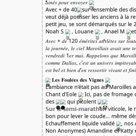
𝑎𝑖𝑛𝑒́𝑠 𝑝𝑜𝑢𝑟 𝑒𝑛𝑣𝑜𝑦𝑒𝑟
Avec + de 40
sur l’ensemble des dis
veut déjà pousser les anciens à la re
petit jeu, se sont démarqués sur l
Noah S
, Louane
, Anael M
e
𝐴𝑣𝑒𝑐 + 𝑑𝑒 120 𝑒́𝑚𝑒́𝑟𝑖𝑡𝑒𝑠 𝑎𝑡ℎ𝑙𝑒̀𝑡𝑒𝑠 𝑠𝑢𝑟 𝑡𝑜𝑢𝑡𝑒
𝑙𝑎 𝑗𝑜𝑢𝑟𝑛𝑒́𝑒, 𝑙𝑒 𝑐𝑖𝑒𝑙 𝑀𝑎𝑟𝑜𝑖𝑙𝑙𝑎𝑖𝑠 𝑎𝑣𝑎𝑖𝑡 𝑢𝑛𝑒 𝑡
𝑣𝑒𝑛𝑑𝑟𝑒𝑑𝑖 1𝑒𝑟 𝑚𝑎𝑖. 𝑅𝑎𝑝𝑝𝑒𝑙𝑜𝑛𝑠 𝑞𝑢𝑒 𝑀𝑎𝑟𝑜𝑖𝑙𝑙
𝑐𝑜𝑚𝑚𝑒 𝐷𝑎𝑙𝑙𝑎𝑠, 𝑐’𝑒𝑠𝑡 𝑢𝑛 𝑢𝑛𝑖𝑣𝑒𝑟𝑠 𝑖𝑚𝑝𝑖𝑡𝑜𝑦𝑎
𝑒𝑠𝑡 𝑏𝑒𝑙 𝑒𝑡 𝑏𝑖𝑒𝑛 𝑑’𝑒𝑛 𝑟𝑒𝑠𝑠𝑜𝑟𝑡𝑖𝑟 𝑣𝑖𝑣𝑎𝑛𝑡 𝑒𝑡 𝑓𝑖
𝐋𝐞𝐬 𝐅𝐨𝐮𝐥𝐞́𝐞𝐬 𝐝𝐞𝐬 𝐕𝐢𝐠𝐧𝐞𝐬
L’ambiance n’était pas au Maroilles
Chant d’Eole
Ici, pas de fromage 
des
qui picolent
𝕊𝕦𝕣 𝕝𝕖 𝕤𝕖𝕞𝕚-𝕞𝕒𝕣𝕒𝕥𝕙𝕠𝕟 viticol
bon pour lever le coude… même dè
Echauffement liquide validé
, nos
Non Anonymes) Amandine et Katty ét