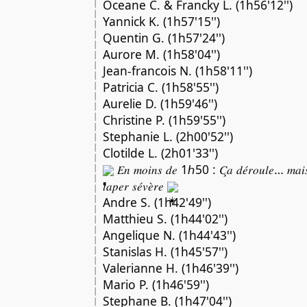
Oceane C. & Francky L. (1h56'12'')
Yannick K. (1h57'15'')
Quentin G. (1h57'24'')
Aurore M. (1h58'04'')
Jean-francois N. (1h58'11'')
Patricia C. (1h58'55'')
Aurelie D. (1h59'46'')
Christine P. (1h59'55'')
Stephanie L. (2h00'52'')
Clotilde L. (2h01'33'')
𝐸𝑛 𝑚𝑜𝑖𝑛𝑠 𝑑𝑒 1ℎ50 : 𝐶̧𝑎 𝑑𝑒́𝑟𝑜𝑢𝑙𝑒… 𝑚𝑎𝑖𝑠 𝑙
𝑡𝑎𝑝𝑒𝑟 𝑠𝑒́𝑣𝑒̀𝑟𝑒
Andre S. (1h42'49'')
Matthieu S. (1h44'02'')
Angelique N. (1h44'43'')
Stanislas H. (1h45'57'')
Valerianne H. (1h46'39'')
Mario P. (1h46'59'')
Stephane B. (1h47'04'')