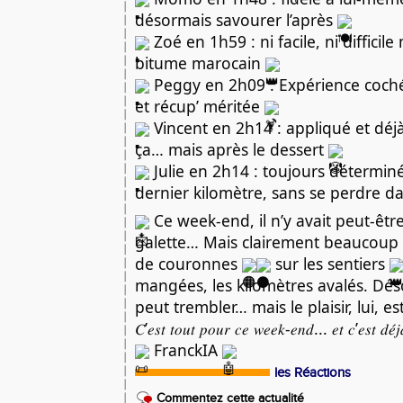
désormais savourer l’après
Zoé en 1h59 : ni facile, ni difficil
bitume marocain
Peggy en 2h09 : Expérience coch
et récup’ méritée
Vincent en 2h14 : appliqué et déj
ça… mais après le dessert
Julie en 2h14 : toujours détermin
dernier kilomètre, sans se perdre d
Ce week-end, il n’y avait peut-êtr
galette… Mais clairement beaucoup d
de couronnes
sur les sentiers
mangées, les kilomètres avalés. Dés
peut trembler… mais le plaisir, lui, es
𝐶’𝑒𝑠𝑡 𝑡𝑜𝑢𝑡 𝑝𝑜𝑢𝑟 𝑐𝑒 𝑤𝑒𝑒𝑘-𝑒𝑛𝑑... 𝑒𝑡 𝑐’𝑒𝑠𝑡 𝑑𝑒́
FranckIA
les Réactions
Commentez cette actualité