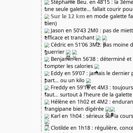
Stéphanie Beu. en 48’15 : la 3ème
une seule galette… fallait courir pou
𝕊𝕦𝕣 𝕝𝕖 𝟙𝟚 𝕜𝕞 en mode galette f
bien)
Jason en 50’43 2M0 : pas de miette
efficace et tranchant
Cédric en 51’06 3M2: pas moine d
guerrier
Benjamin en 56’38 : déterminé et
compter les calories
Eddy en 59’07 : jamais le dernier
part… ou un kilo
Freddy en 59’16 et 4M3 : toujours 
faut… surtout à l’heure de la galett
Hélène en 1h02 et 4M2 : enduranc
frangipane bien digérée
Karl en 1h04 : sérieux sur la cours
Clotilde en 1h18 : régulière, con