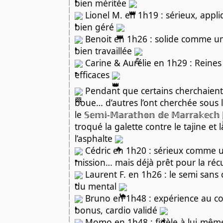
bien méritée
Lionel M. en 1h19 : sérieux, appl
bien géré
Benoit en 1h26 : solide comme une
bien travaillée
Carine & Aurélie en 1h29 : Reines
efficaces
Pendant que certains cherchaient 
boue… d’autres l’ont cherchée sous l
le 𝕊𝕖𝕞𝕚-𝕄𝕒𝕣𝕒𝕥𝕙𝕠𝕟 𝕕𝕖 𝕄𝕒𝕣𝕣𝕒𝕜𝕖𝕔𝕙
troqué la galette contre le tajine et
l’asphalte
Cédric en 1h20 : sérieux comme 
mission… mais déjà prêt pour la réc
Laurent F. en 1h26 : le semi san
du mental
Bruno en 1h48 : expérience au com
bonus, cardio validé
Momo en 1h48 : fidèle à lui-même, 