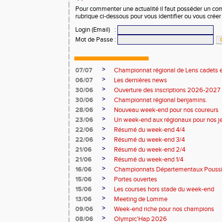
Pour commenter une actualité il faut posséder un compt
rubrique ci-dessous pour vous identifier ou vous crée
Login (Email)
:
Mot de Passe
:
>
07/07
Championnat régional de Lens cadets e
>
06/07
Les dernières news
>
30/06
Ouverture des inscriptions 2026-2027
>
30/06
Championnat régional benjamins.
>
28/06
Nouveau week-end pour nos coureurs
>
23/06
Un week-end aux régionaux pour nos j
>
22/06
Résumé du week-end 4/4
>
22/06
Résumé du week-end 3/4
>
21/06
Résumé du week-end 2/4
>
21/06
Résumé du week-end 1/4
>
16/06
Championnats Départementaux Pouss
>
15/06
Portes ouvertes
>
15/06
Les courses hors stade du week-end
>
13/06
Meeting de Lomme
>
09/06
Week-end riche pour nos champions
>
08/06
Olympic’Hap 2026