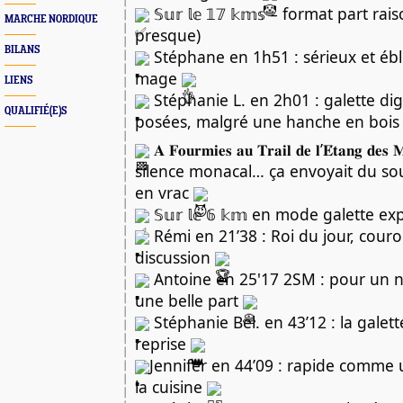
𝕊𝕦𝕣 𝕝𝕖 𝟙𝟟 𝕜𝕞𝕤 – format part r
MARCHE NORDIQUE
presque)
BILANS
Stéphane en 1h51 : sérieux et éblo
mage
LIENS
Stéphanie L. en 2h01 : galette dig
QUALIFIÉ(E)S
posées, malgré une hanche en bois
𝐀 𝐅𝐨𝐮𝐫𝐦𝐢𝐞𝐬 𝐚𝐮 𝐓𝐫𝐚𝐢𝐥 𝐝𝐞 𝐥’𝐄́𝐭𝐚𝐧𝐠 𝐝𝐞
silence monacal… ça envoyait du sou
en vrac
𝕊𝕦𝕣 𝕝𝕖 𝟞 𝕜𝕞 en mode galette ex
Rémi en 21’38 : Roi du jour, cour
discussion
Antoine en 25'17 2SM : pour un n
une belle part
Stéphanie Bel. en 43’12 : la galette 
reprise
Jennifer en 44’09 : rapide comme 
la cuisine