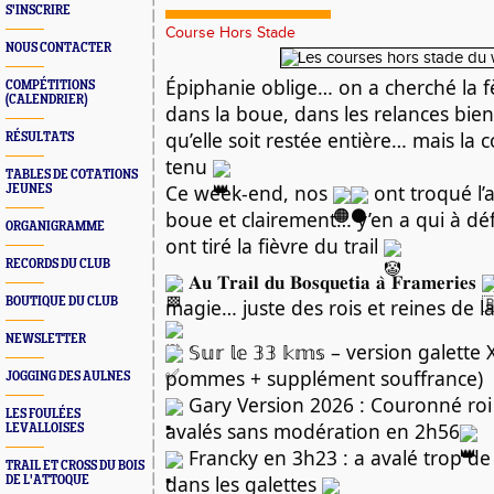
S'INSCRIRE
Course Hors Stade
NOUS CONTACTER
Épiphanie oblige… on a cherché la fè
COMPÉTITIONS
(CALENDRIER)
dans la boue, dans les relances bie
qu’elle soit restée entière… mais la 
RÉSULTATS
tenu
TABLES DE COTATIONS
Ce week-end, nos
ont troqué l’
JEUNES
boue et clairement… y’en a qui à défa
ORGANIGRAMME
ont tiré la fièvre du trail
RECORDS DU CLUB
𝐀𝐮 𝐓𝐫𝐚𝐢𝐥 𝐝𝐮 𝐁𝐨𝐬𝐪𝐮𝐞𝐭𝐢𝐚 𝐚̀ 𝐅𝐫𝐚𝐦𝐞𝐫𝐢𝐞𝐬
magie… juste des rois et reines de l
BOUTIQUE DU CLUB
NEWSLETTER
𝕊𝕦𝕣 𝕝𝕖 𝟛𝟛 𝕜𝕞𝕤 – version galett
pommes + supplément souffrance)
JOGGING DES AULNES
Gary Version 2026 : Couronné roi
LES FOULÉES
avalés sans modération en 2h56
LEVALLOISES
Francky en 3h23 : a avalé trop d
TRAIL ET CROSS DU BOIS
dans les galettes
DE L'ATTOQUE