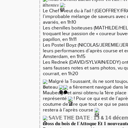
𝑎𝑡𝑡𝑒𝑛𝑡𝑒𝑠
:
Le Chef il veut du à l'ail ! (GEOFFREY
l’improbable mélange de saveurs avec 
avariés, en 1h10
Les chenilles boiteuses (MATHILDE/H
troquant leur passion de « coureur buve
papillon, en 1h11
Les Postel Boyz (NICOLAS/JEREMIE/JER
leurs performances d’après course et e
Amsterdam, en 1h15
Les Rednek (DAVID/SYLVAIN/EDDY) ont j
sans fausses notes et sans photos, vu 
courrait, en 1h20
Malgré la Toussaint, ils ne sont toujo
bateau
a fièrement navigué dans l
Maubeuge et ainsi obtenu la 1ère place 
représenté
! Pour ce qui est de l’aprè
coutume de dire que tout ce qui se pass
restera à l’après course
𝕊𝔸𝕍𝔼 𝕋ℍ𝔼 𝔻𝔸𝕋𝔼 : 𝟙𝟛 & 𝟙𝟜 𝕕𝕖́𝕔𝕖𝕞𝕓𝕣
𝐜𝐫𝐨𝐬𝐬 𝐝𝐮 𝐛𝐨𝐢𝐬 𝐝𝐞 𝐥’𝐀𝐭𝐭𝐨𝐪𝐮𝐞 𝐄𝐭 𝟏 𝐧𝐨𝐮𝐯𝐞𝐚𝐮𝐭