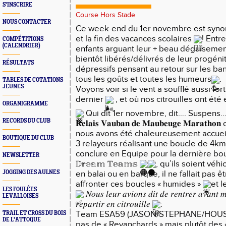
S'INSCRIRE
Course Hors Stade
NOUS CONTACTER
Ce week-end du 1er novembre est syn
et la fin des vacances scolaires
! Entre
COMPÉTITIONS
(CALENDRIER)
enfants arguant leur + beau déguiseme
bientôt libérés/délivrés de leur progéni
RÉSULTATS
dépressifs pensant au retour sur les ba
tous les goûts et toutes les humeurs
.
TABLES DE COTATIONS
JEUNES
Voyons voir si le vent a soufflé aussi fo
dernier
, et où nos citrouilles ont ét
ORGANIGRAMME
Qui d
it 1er novembre, dit…. Suspens
RECORDS DU CLUB
𝐑𝐞𝐥𝐚𝐢𝐬 𝐕𝐚𝐮𝐛𝐚𝐧 𝐝𝐞 𝐌𝐚𝐮𝐛𝐞𝐮𝐠𝐞 𝐌𝐚𝐫𝐚
nous avons été chaleureusement accueill
BOUTIQUE DU CLUB
3 relayeurs réalisant une boucle de 4km
conclure en Equipe pour la dernière bou
NEWSLETTER
𝔻𝕣𝕖𝕒𝕞 𝕋𝕖𝕒𝕞𝕤
, qu’ils soient véhi
en balai ou en barque, il ne fallait pas êt
JOGGING DES AULNES
affronter ces boucles « humides »
et l
LES FOULÉES
𝑁𝑜𝑢𝑠 𝑙𝑒𝑢𝑟 𝑎𝑣𝑖𝑜𝑛𝑠 𝑑𝑖𝑡 𝑑𝑒 𝑟𝑒𝑛𝑡𝑟𝑒𝑟 𝑎𝑣𝑎𝑛𝑡 𝑚𝑖
LEVALLOISES
𝑟𝑒𝑝𝑎𝑟𝑡𝑖𝑟 𝑒𝑛 𝑐𝑖𝑡𝑟𝑜𝑢𝑖𝑙𝑙𝑒
:
Team ESA59 (JASON/STEPHANE/HOUSS
TRAIL ET CROSS DU BOIS
DE L'ATTOQUE
pas de « Revanchards » mais plutôt des