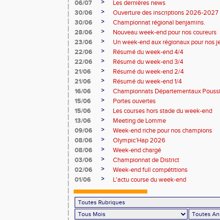
>
06/07
Les dernières news
>
30/06
Ouverture des inscriptions 2026-2027
>
30/06
Championnat régional benjamins.
>
28/06
Nouveau week-end pour nos coureurs
>
23/06
Un week-end aux régionaux pour nos j
>
22/06
Résumé du week-end 4/4
>
22/06
Résumé du week-end 3/4
>
21/06
Résumé du week-end 2/4
>
21/06
Résumé du week-end 1/4
>
16/06
Championnats Départementaux Pouss
>
15/06
Portes ouvertes
>
15/06
Les courses hors stade du week-end
>
13/06
Meeting de Lomme
>
09/06
Week-end riche pour nos champions
>
08/06
Olympic’Hap 2026
>
08/06
Week-end chargé
>
03/06
Championnat de District
>
02/06
Week-end full compétitions
>
01/06
L'actu course du week-end