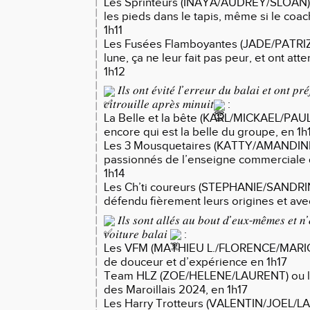
Les Sprinteurs (INAYA/AUDREY/SLOAN) n
les pieds dans le tapis, même si le coac
1h11
Les Fusées Flamboyantes (JADE/PATRIZI
lune, ça ne leur fait pas peur, et ont atte
1h12
𝐼𝑙𝑠 𝑜𝑛𝑡 𝑒́𝑣𝑖𝑡𝑒́ 𝑙’𝑒𝑟𝑟𝑒𝑢𝑟 𝑑𝑢 𝑏𝑎𝑙𝑎𝑖 𝑒𝑡 𝑜𝑛𝑡 𝑝𝑟𝑒́
𝑐𝑖𝑡𝑟𝑜𝑢𝑖𝑙𝑙𝑒 𝑎𝑝𝑟𝑒̀𝑠 𝑚𝑖𝑛𝑢𝑖𝑡
:
La Belle et la bête (KARL/MICKAEL/PAUL
encore qui est la belle du groupe, en 1h
Les 3 Mousquetaires (KATTY/AMANDINE
passionnés de l’enseigne commercial
1h14
Les Ch’ti coureurs (STEPHANIE/SANDR
défendu fièrement leurs origines et avec
𝐼𝑙𝑠 𝑠𝑜𝑛𝑡 𝑎𝑙𝑙𝑒́𝑠 𝑎𝑢 𝑏𝑜𝑢𝑡 𝑑’𝑒𝑢𝑥-𝑚𝑒̂𝑚𝑒𝑠 𝑒𝑡 𝑛’
𝑣𝑜𝑖𝑡𝑢𝑟𝑒 𝑏𝑎𝑙𝑎𝑖
:
Les VFM (MATHIEU L./FLORENCE/MARIO)
de douceur et d’expérience en 1h17
Team HLZ (ZOE/HELENE/LAURENT) ou l
des Maroillais 2024, en 1h17
Les Harry Trotteurs (VALENTIN/JOEL/LA