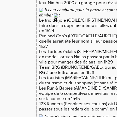
leur Nimbus 2000 au garage pour révisi
𝐼𝑙𝑠 𝑜𝑛𝑡 𝑐𝑜𝑚𝑏𝑎𝑡𝑡𝑢 𝑝𝑜𝑢𝑟 𝑙𝑎 𝑝𝑎𝑡𝑟𝑖𝑒 𝑒𝑡 𝑠𝑜𝑛𝑡 
𝑐𝑜𝑚𝑏𝑎𝑡
:
Le trio de joie (ODILE/CHRISTINE/NOAH) 
faire dans la déprime même si elles ont 
en 1h24
Run and Cop’s (LYDIE/GAELLE/AURELIE)
quelle aurait été leur nom si leur passion
1h27
Les Tortues éclairs (STEPHANIE/MICH
en mode Tortues Ninjas passant par la 
ville pour manger des éclairs, en 1h29
Team BRG (BRUNO/RENE/GAEL), qui aura
BG à une lettre près, en 1h31
Les touristes (MARIE/CARINE/LILIE) ont p
du tourisme et du shopping (et sans râle
Les Run & Babies (AMANDINE D./SAMIR
équipe de 6 compétiteurs émérites, à ro
sur la course en 1h45
123 Runners (Benoît et ses cousins) où B
passer sous les radars de la comm', en 
𝑁𝑜𝑢𝑠 𝑛’𝑎𝑣𝑖𝑜𝑛𝑠 𝑎𝑢𝑐𝑢𝑛 𝑒𝑠𝑝𝑜𝑖𝑟 𝑒𝑛 𝑒𝑢𝑥… 𝑒𝑡 𝑖