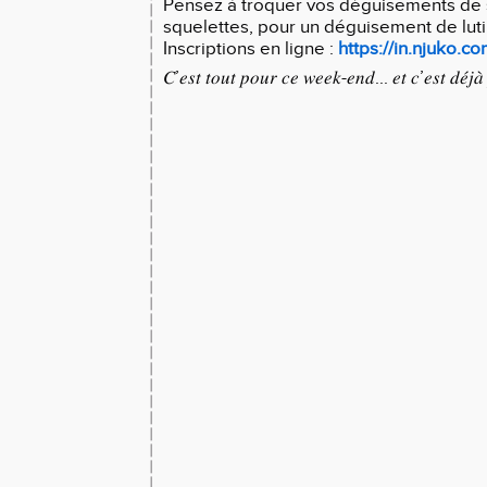
Pensez à troquer vos déguisements de 
squelettes, pour un déguisement de lut
Inscriptions en ligne :
https://in.njuko.c
𝐶’𝑒𝑠𝑡 𝑡𝑜𝑢𝑡 𝑝𝑜𝑢𝑟 𝑐𝑒 𝑤𝑒𝑒𝑘-𝑒𝑛𝑑... 𝑒𝑡 𝑐’𝑒𝑠𝑡 𝑑𝑒́𝑗