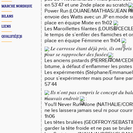
en 53’47 et une 2nde place au scratch
MARCHE NORDIQUE
Power Run (LOUANE/MATHIAS/JEAN PIER
envoie des Watts avec un JP en mode s
BILANS
place en équipe Mixte en 1h02
LIENS
Les Maroillettes filantes (LOUISE/CECIL
le temps de s’enfiler des flamiches et on
QUALIFIÉ(E)S
place en équipe Féminine en 1h04
𝐿𝑒 𝑐𝑎𝑟𝑟𝑜𝑠𝑠𝑒 𝑒́𝑡𝑎𝑛𝑡 𝑑𝑒́𝑗𝑎̀ 𝑝𝑟𝑖𝑠, 𝑖𝑙𝑠 𝑜𝑛𝑡 𝑝
𝑝𝑜𝑢𝑟 𝑠𝑒 𝑟𝑎𝑝𝑝𝑟𝑜𝑐ℎ𝑒𝑟 𝑑𝑒𝑠 𝑓𝑢𝑠𝑒́𝑒𝑠
:
Les anciens pistards (PIERRE/TOM/CEDR
bitume, à défaut d’enflammer les pistes
Les expérimentés (Stéphane/Emmanuel/Er
pour s’expérimenter mais pour faire par
57’44
𝐼𝑙𝑠 𝑛’𝑜𝑛𝑡 𝑝𝑎𝑠 𝑐𝑜𝑚𝑝𝑟𝑖𝑠 𝑙𝑒 𝑐𝑜𝑛𝑐𝑒𝑝𝑡 𝑑𝑢 𝑏𝑎𝑙𝑎
𝑚𝑎𝑢𝑣𝑎𝑖𝑠 𝑒𝑛𝑑𝑟𝑜𝑖𝑡
:
You'll Never Run Alone (NATHALIE/COR
ne les laissera jamais seul ni pour courir
1h06
Les têtes brulées (GEOFFROY/SEBASTI
garder la tête froide et ne pas se bruler