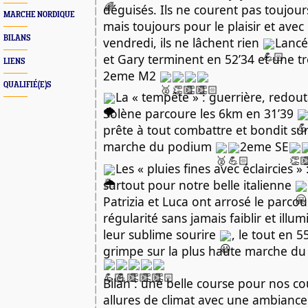
déguisés. Ils ne courent pas toujour
MARCHE NORDIQUE
mais toujours pour le plaisir et avec
BILANS
vendredi, ils ne lâchent rien
Lancé
et Gary terminent en 52’34 et une tr
LIENS
2eme M2
QUALIFIÉ(E)S
La « tempête » : guerrière, redouta
Solène parcoure les 6km en 31’39
prête à tout combattre et bondit su
marche du podium
2eme SE
Les « pluies fines avec éclaircies »
surtout pour notre belle italienne
Patrizia et Luca ont arrosé le parco
régularité sans jamais faiblir et illu
leur sublime sourire
, le tout en 5
grimpe sur la plus haute marche d
Bilan : une belle course pour nos c
allures de climat avec une ambian