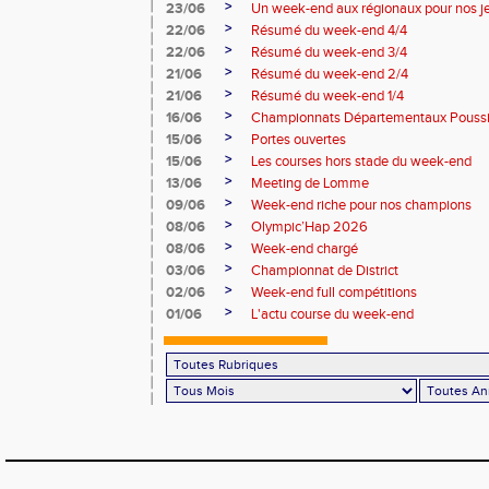
>
23/06
Un week-end aux régionaux pour nos j
>
22/06
Résumé du week-end 4/4
>
22/06
Résumé du week-end 3/4
>
21/06
Résumé du week-end 2/4
>
21/06
Résumé du week-end 1/4
>
16/06
Championnats Départementaux Pouss
>
15/06
Portes ouvertes
>
15/06
Les courses hors stade du week-end
>
13/06
Meeting de Lomme
>
09/06
Week-end riche pour nos champions
>
08/06
Olympic’Hap 2026
>
08/06
Week-end chargé
>
03/06
Championnat de District
>
02/06
Week-end full compétitions
>
01/06
L'actu course du week-end