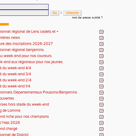
|
mot de passe oublié ?
nnat régional de Lens cadets et +
rnières news
ure des inscriptions 2026-2027
onnat régional benjamins.
u week-end pour nos coureurs
k-end aux régionaux pour nos jeunes.
 du week-end 4/4
 du week-end 3/4
 du week-end 2/4
 du week-end 1/4
onnats Départementaux Poussins/Benjamins
ouvertes
urses hors stade du week-end
g de Lomme
nd riche pour nos champions
c’Hap 2026
nd chargé
onnat de District