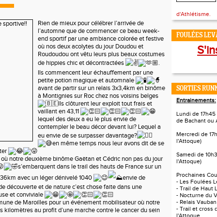
d'Athlétisme.
Rien de mieux pour célébrer l’arrivée de
l’automne que de commencer ce beau week-
FOULÉES LEVA
end sportif par une ambiance colorée et festive
où nos deux acolytes du jour Doudou et
S'in
Roudoudou ont vêtu leurs plus beaux costumes
de hippies chic et décontractées
.
Ils commencent leur échauffement par une
petite potion magique et automnale
avant de partir sur un relais 3x3,4km en binôme
SORTIES RUNN
à Montignies sur Roc chez nos voisins belges
Entrainements:
Ils clôturent leur exploit tout frais et
vaillant
en 43,11
Lundi de 17h45 
lequel des deux a eu le plus envie de
de Bachant ou 
contempler le beau décor devant lui? Lequel a
Mercredi de 17
eu envie de se surpasser davantage?
l'Attoque)
en même temps nous leur avons dit de se
iter
Samedi de 10h3
e où notre deuxième binôme Gaëtan et Cédric non pas du jour
l'Attoque)
s’embarquent dans le trail des hauts de France sur un
Prochaines Cour
e 36km avec un léger dénivelé 1040
envie de
- Les Foulées L
e découverte et de nature c’est chose faite dans une
- Trail de Haut 
se et conviviale
- Nocturne du V
mmune de Maroilles pour un événement mobilisateur où notre
- Relais Vauban
- Trail et cross
es kilomètres au profit d’une marche contre le cancer du sein
l'Attoque