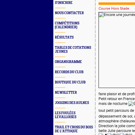
S'INSCRIRE
Course Hors Stade
NOUS CONTACTER
COMPÉTITIONS
(CALENDRIER)
RÉSULTATS
TABLES DE COTATIONS
JEUNES
ORGANIGRAMME
RECORDS DU CLUB
BOUTIQUE DU CLUB
NEWSLETTER
faire plaisir et de prof
Petit retour en Franc
JOGGING DES AULNES
mais de nocturne
tout petit parcours d
LES FOULÉES
dépassement de soi, d
LEVALLOISES
atmosphère chaleureu
Direction la jolie co
TRAIL ET CROSS DU BOIS
belle Julie parcoure l
DE L'ATTOQUE