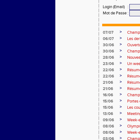
Login (Email)
:
Mot de Passe
:
>
07/07
Champio
>
06/07
Les de
>
30/06
Ouvert
>
30/06
Champi
>
28/06
Nouvea
>
23/06
Un wee
>
22/06
Résumé
>
22/06
Résumé
>
21/06
Résumé
>
21/06
Résumé
>
16/06
Champi
>
15/06
Portes 
>
15/06
Les co
>
13/06
Meetin
>
09/06
Week-e
>
08/06
Olympi
>
08/06
Week-e
>
03/06
Champi