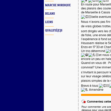
En route pour Marseill
MARCHE NORDIQUE
des plaisirs des coule
de Marseille à Cassis
BILANS
belle aventur
Nous n’avons pas fini
LIENS
de vrais globes trotte
QUALIFIÉ(E)S
sont dirigés vers les
de folie, une envie d
l’expérience à fond s
Houssam réalise le 
Enzo en 17'33 et Char
Un trio déterminé
et nous 
encore un peu en hal
Quand on vous dit : P
convivial? Une imme
s’invitant à parcourir
sur leur visage célébr
plaisirs simples de l
Bravo à tous
Amandine
Commentez cette 
Pour commenter une actual
dessous pour vous identi