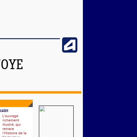
NOYE
naire
L'ouvrage
richement
illustré, qui
retrace
l’Histoire de la