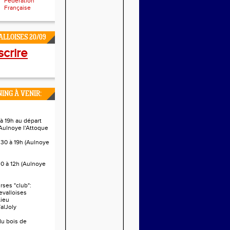
Fédération
Française
LLOISES 20/09
scrire
ING À VENIR:
à 19h au départ
Aulnoye l'Attoque
h30 à 19h (Aulnoye
0 à 12h (Aulnoye
ses "club":
evalloises
Lieu
alJoly
 du bois de