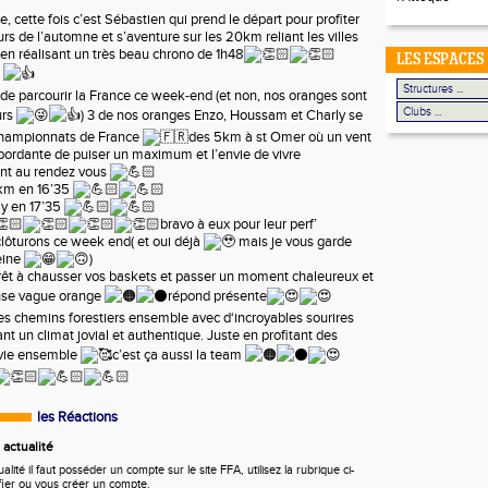
e, cette fois c’est Sébastien qui prend le départ pour profiter
urs de l’automne et s’aventure sur les 20km reliant les villes
 en réalisant un très beau chrono de 1h48
LES ESPACES
e
 de parcourir la France ce week-end (et non, nos oranges sont
urs
) 3 de nos oranges Enzo, Houssam et Charly se
 championnats de France
des 5km à st Omer où un vent
ébordante de puiser un maximum et l’envie de vivre
ont au rendez vous
5km en 16’35
ly en 17’35
bravo à eux pour leur perf’
clôturons ce week end( et oui déjà
mais je vous garde
eine
)
rêt à chausser vos baskets et passer un moment chaleureux et
nse vague orange
répond présente
 les chemins forestiers ensemble avec d‘incroyables sourires
ant un climat jovial et authentique. Juste en profitant des
a vie ensemble
c’est ça aussi la team
les Réactions
actualité
ité il faut posséder un compte sur le site FFA, utilisez la rubrique ci-
fier ou vous créer un compte.