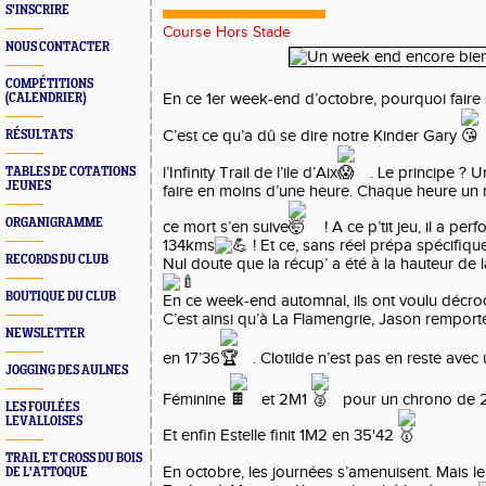
S'INSCRIRE
Course Hors Stade
NOUS CONTACTER
COMPÉTITIONS
En ce 1er week-end d’octobre, pourquoi faire
(CALENDRIER)
C’est ce qu’a dû se dire notre Kinder Gary
RÉSULTATS
l’Infinity Trail de l’ile d’Aix
. Le principe ? U
TABLES DE COTATIONS
JEUNES
faire en moins d’une heure. Chaque heure un 
ORGANIGRAMME
ce mort s’en suive
! A ce p’tit jeu, il a pe
134kms
! Et ce, sans réel prépa spécifiqu
RECORDS DU CLUB
Nul doute que la récup’ a été à la hauteur de
BOUTIQUE DU CLUB
En ce
week-end automnal, ils ont voulu décro
C’est ainsi qu’à La Flamengrie, Jason rempor
NEWSLETTER
en 17’36
. Clotilde n’est pas en reste ave
JOGGING DES AULNES
Féminine
et 2M1
pour un chrono de 
LES FOULÉES
LEVALLOISES
Et enfin Estelle finit 1M2 en 35'42
TRAIL ET CROSS DU BOIS
En octobre, les journées s’amenuisent. Mais le
DE L'ATTOQUE