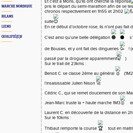
Et c’est à Mons, qu’ils ont cherché la réponse
pris le départ du semi-marathon afin de se teste
MARCHE NORDIQUE
chronos respectivement en 1h55 et 2h02
BILANS
suite
En ce début d’octobre rose, ils n’ont pas fait
LIENS
QUALIFIÉ(E)S
C’est ainsi qu’une belle délégation
s’
de Bousies, et y ont fait des dingueries
! 
passé par la droguerie apparemment
)
Sur le trail de 23kms :
Benoit C. se classe 2ème au général
(1M2
l’insaisissable Julien Nison
Cédric C., qui se remet doucement de son Mar
Jean-Marc truste la + haute marche 1M3
e
Laurent C. en découverte de la distance en 2h
Sur le 10kms :
Thibaut remporte la course
tout en maitr