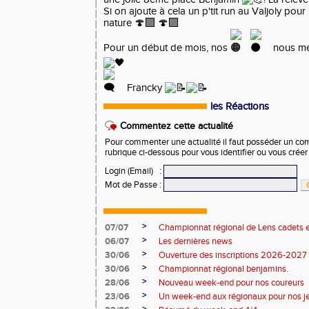
Si on ajoute à cela un p'tit run au Valjoly po
nature
🍄‍🟫
🍄‍🟫
Pour un début de mois, nos
nous me
Francky
les Réactions
Commentez cette actualité
Pour commenter une actualité il faut posséder un compt
rubrique ci-dessous pour vous identifier ou vous crée
Login (Email)
:
Mot de Passe
:
>
07/07
Championnat régional de Lens cadets e
>
06/07
Les dernières news
>
30/06
Ouverture des inscriptions 2026-2027
>
30/06
Championnat régional benjamins.
>
28/06
Nouveau week-end pour nos coureurs
>
23/06
Un week-end aux régionaux pour nos j