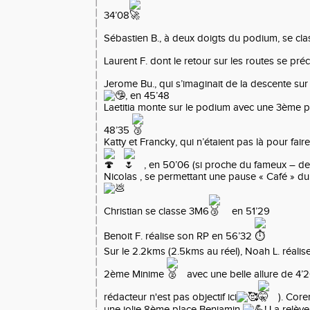
34’08
Sébastien B., à deux doigts du podium, se c
Laurent F. dont le retour sur les routes se pré
Jerome Bu., qui s’imaginait de la descente sur
, en 45’48
Laetitia monte sur le podium avec une 3ème 
48’35
Katty et Francky, qui n’étaient pas là pour fai
, en 50’06 (si proche du fameux – de
Nicolas , se permettant une pause « Café » du
Christian se classe 3M6
en 51’29
Benoit F. réalise son RP en 56’32
Sur le 2.2kms (2.5kms au réel), Noah L. réali
2ème Minime
avec une belle allure de 4’
rédacteur n'est pas objectif ici
). Core
une jolie 8ème place Benjamin
! La relève