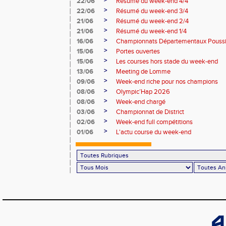
>
22/06
Résumé du week-end 4/4
>
22/06
Résumé du week-end 3/4
>
21/06
Résumé du week-end 2/4
>
21/06
Résumé du week-end 1/4
>
16/06
Championnats Départementaux Pouss
>
15/06
Portes ouvertes
>
15/06
Les courses hors stade du week-end
>
13/06
Meeting de Lomme
>
09/06
Week-end riche pour nos champions
>
08/06
Olympic’Hap 2026
>
08/06
Week-end chargé
>
03/06
Championnat de District
>
02/06
Week-end full compétitions
>
01/06
L'actu course du week-end