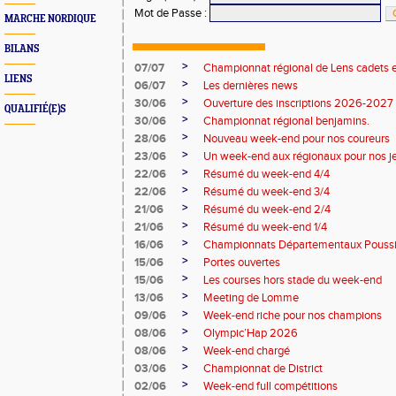
Mot de Passe
:
MARCHE NORDIQUE
BILANS
>
07/07
Championnat régional de Lens cadets e
LIENS
>
06/07
Les dernières news
>
30/06
Ouverture des inscriptions 2026-2027
QUALIFIÉ(E)S
>
30/06
Championnat régional benjamins.
>
28/06
Nouveau week-end pour nos coureurs
>
23/06
Un week-end aux régionaux pour nos j
>
22/06
Résumé du week-end 4/4
>
22/06
Résumé du week-end 3/4
>
21/06
Résumé du week-end 2/4
>
21/06
Résumé du week-end 1/4
>
16/06
Championnats Départementaux Pouss
>
15/06
Portes ouvertes
>
15/06
Les courses hors stade du week-end
>
13/06
Meeting de Lomme
>
09/06
Week-end riche pour nos champions
>
08/06
Olympic’Hap 2026
>
08/06
Week-end chargé
>
03/06
Championnat de District
>
02/06
Week-end full compétitions