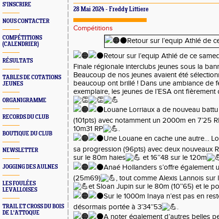
S'INSCRIRE
28 Mai 2024 - Freddy Littiere
NOUS CONTACTER
Compétitions
COMPÉTITIONS
(CALENDRIER)
Retour sur l’equip Athlé de ce samed
RÉSULTATS
Finale régionale interclubs jeunes sous la ba
Beaucoup de nos jeunes avaient été sélectionn
TABLES DE COTATIONS
beaucoup ont brillé ! Dans une ambiance de fe
JEUNES
exemplaire, les jeunes de l’ESA ont fièrement
ORGANIGRAMME
Louane Lorriaux a de nouveau battu 
RECORDS DU CLUB
(101pts) avec notamment un 2000m en 7’25 R
10m31 RP
.
BOUTIQUE DU CLUB
Une Louane en cache une autre… Lo
sa progression (96pts) avec deux nouveaux RP 
NEWSLETTER
sur le 80m haies
et 16’’48 sur le 120m
Anaé Hollanders s’offre également 
JOGGING DES AULNES
(25m69)
, tout comme Alexis Lannois sur 
LES FOULÉES
et Sloan Jupin sur le 80m (10’’65) et le 
LEVALLOISES
Sur le 1000m Inaya n’est pas en re
désormais portée à 3’34’’53
.
TRAIL ET CROSS DU BOIS
DE L'ATTOQUE
A noter également d’autres belles p