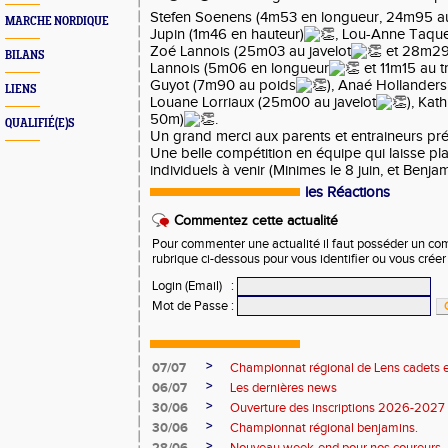
Stefen Soenens (4m53 en longueur, 24m95 au
MARCHE NORDIQUE
Jupin (1m46 en hauteur)
, Lou-Anne Taqu
Zoé Lannois (25m03 au javelot
et 28m29 
BILANS
Lannois (5m06 en longueur
et 11m15 au tr
Guyot (7m90 au poids
), Anaé Hollanders
LIENS
Louane Lorriaux (25m00 au javelot
), Kat
50m)
.
QUALIFIÉ(E)S
Un grand merci aux parents et entraineurs prés
Une belle compétition en équipe qui laisse p
individuels à venir (Minimes le 8 juin, et Benjami
les Réactions
Commentez cette actualité
Pour commenter une actualité il faut posséder un compt
rubrique ci-dessous pour vous identifier ou vous crée
Login (Email)
:
Mot de Passe
:
>
07/07
Championnat régional de Lens cadets e
>
06/07
Les dernières news
>
30/06
Ouverture des inscriptions 2026-2027
>
30/06
Championnat régional benjamins.
>