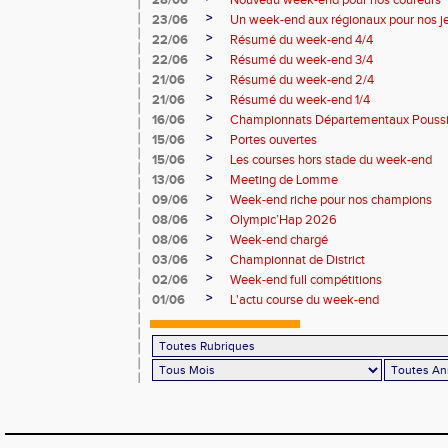
28/06
Nouveau week-end pour nos coureurs
>
23/06
Un week-end aux régionaux pour nos j
>
22/06
Résumé du week-end 4/4
>
22/06
Résumé du week-end 3/4
>
21/06
Résumé du week-end 2/4
>
21/06
Résumé du week-end 1/4
>
16/06
Championnats Départementaux Pouss
>
15/06
Portes ouvertes
>
15/06
Les courses hors stade du week-end
>
13/06
Meeting de Lomme
>
09/06
Week-end riche pour nos champions
>
08/06
Olympic’Hap 2026
>
08/06
Week-end chargé
>
03/06
Championnat de District
>
02/06
Week-end full compétitions
>
01/06
L'actu course du week-end