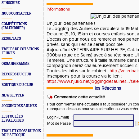
S'INSCRIRE
Informations
NOUS CONTACTER
Un jour, des partenaire !
COMPÉTITIONS
(CALENDRIER)
Le Jogging des Aulnes se déroulera le 19 Mai 
Delaune (5, 10, 15km et courses enfants sont
RÉSULTATS
L’occasion pour nous de remercier nos partenai
privés, sans qui rien se serait possible.
TABLES DE COTATIONS
Aujourd’hui VETERINAIRE SUR HELPE, Cabine
JEUNES
(100bis route de Sains) avec à sa tête notre Ul
Fameree. Une structure à taille humaine dans l
ORGANIGRAMME
compagnon serez chaleureusement accueillis.
Toutes les infos sur le cabinet :
http://veterina
RECORDS DU CLUB
Inscriptions pour la course via le lien :
https://www.njuko.net/joggingdesaulnes.../sel
BOUTIQUE DU CLUB
les Réactions
NEWSLETTER
Commentez cette actualité
Pour commenter une actualité il faut posséder un compt
JOGGING DES AULNES
rubrique ci-dessous pour vous identifier ou vous crée
LES FOULÉES
Login (Email)
:
LEVALLOISES
Mot de Passe
:
TRAIL ET CROSS DU BOIS
DE L'ATTOQUE