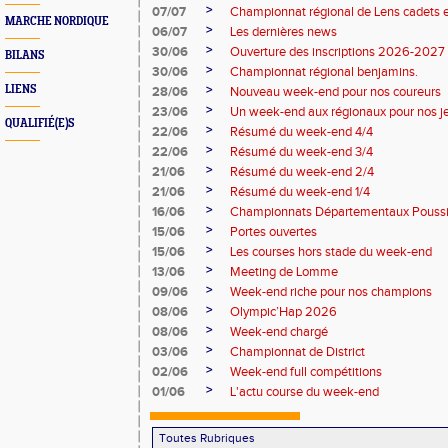
>
07/07
Championnat régional de Lens cadets e
MARCHE NORDIQUE
>
06/07
Les dernières news
>
30/06
Ouverture des inscriptions 2026-2027
BILANS
>
30/06
Championnat régional benjamins.
>
LIENS
28/06
Nouveau week-end pour nos coureurs
>
23/06
Un week-end aux régionaux pour nos j
QUALIFIÉ(E)S
>
22/06
Résumé du week-end 4/4
>
22/06
Résumé du week-end 3/4
>
21/06
Résumé du week-end 2/4
>
21/06
Résumé du week-end 1/4
>
16/06
Championnats Départementaux Pouss
>
15/06
Portes ouvertes
>
15/06
Les courses hors stade du week-end
>
13/06
Meeting de Lomme
>
09/06
Week-end riche pour nos champions
>
08/06
Olympic’Hap 2026
>
08/06
Week-end chargé
>
03/06
Championnat de District
>
02/06
Week-end full compétitions
>
01/06
L'actu course du week-end