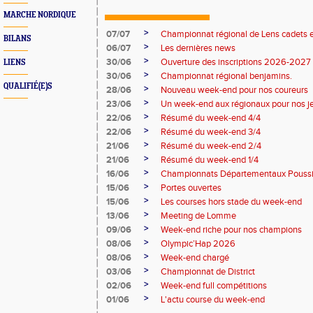
MARCHE NORDIQUE
>
07/07
Championnat régional de Lens cadets e
BILANS
>
06/07
Les dernières news
>
30/06
Ouverture des inscriptions 2026-2027
LIENS
>
30/06
Championnat régional benjamins.
QUALIFIÉ(E)S
>
28/06
Nouveau week-end pour nos coureurs
>
23/06
Un week-end aux régionaux pour nos j
>
22/06
Résumé du week-end 4/4
>
22/06
Résumé du week-end 3/4
>
21/06
Résumé du week-end 2/4
>
21/06
Résumé du week-end 1/4
>
16/06
Championnats Départementaux Pouss
>
15/06
Portes ouvertes
>
15/06
Les courses hors stade du week-end
>
13/06
Meeting de Lomme
>
09/06
Week-end riche pour nos champions
>
08/06
Olympic’Hap 2026
>
08/06
Week-end chargé
>
03/06
Championnat de District
>
02/06
Week-end full compétitions
>
01/06
L'actu course du week-end