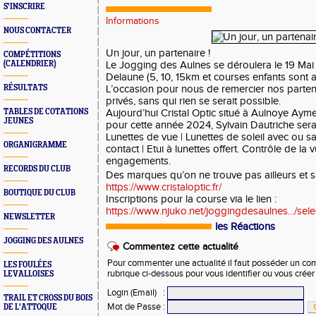
S'INSCRIRE
Informations
NOUS CONTACTER
Un jour, un partenaire !
COMPÉTITIONS
(CALENDRIER)
Le Jogging des Aulnes se déroulera le 19 Mai 
Delaune (5, 10, 15km et courses enfants sont
RÉSULTATS
L’occasion pour nous de remercier nos partenai
privés, sans qui rien se serait possible.
TABLES DE COTATIONS
Aujourd’hui Cristal Optic situé à Aulnoye Aym
JEUNES
pour cette année 2024, Sylvain Dautriche sera 
Lunettes de vue | Lunettes de soleil avec ou san
ORGANIGRAMME
contact | Etui à lunettes offert. Contrôle de la 
engagements.
RECORDS DU CLUB
Des marques qu’on ne trouve pas ailleurs et s
https://www.cristaloptic.fr/
BOUTIQUE DU CLUB
Inscriptions pour la course via le lien :
https://www.njuko.net/joggingdesaulnes.../sel
NEWSLETTER
les Réactions
JOGGING DES AULNES
Commentez cette actualité
Pour commenter une actualité il faut posséder un compt
LES FOULÉES
rubrique ci-dessous pour vous identifier ou vous crée
LEVALLOISES
Login (Email)
:
TRAIL ET CROSS DU BOIS
Mot de Passe
:
DE L'ATTOQUE