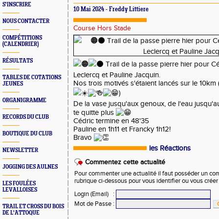
S'INSCRIRE
10 Mai 2024 - Freddy Littiere
NOUS CONTACTER
Course Hors Stade
COMPÉTITIONS
(CALENDRIER)
RÉSULTATS
Trail de la passe pierre hier pour C
Leclercq et Pauline Jacquin.
TABLES DE COTATIONS
Nos trois motivés s'étaient lancés sur le 10km 
JEUNES
)
ORGANIGRAMME
De la vase jusqu'aux genoux, de l'eau jusqu'a
te quitte plus
RECORDS DU CLUB
Cédric termine en 48'35
Pauline en 1h11 et Francky 1h12!
BOUTIQUE DU CLUB
Bravo
les Réactions
NEWSLETTER
Commentez cette actualité
JOGGING DES AULNES
Pour commenter une actualité il faut posséder un compt
rubrique ci-dessous pour vous identifier ou vous crée
LES FOULÉES
LEVALLOISES
Login (Email)
:
Mot de Passe
:
TRAIL ET CROSS DU BOIS
DE L'ATTOQUE