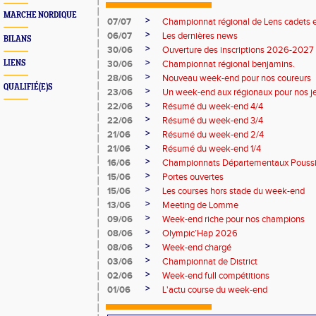
MARCHE NORDIQUE
>
07/07
Championnat régional de Lens cadets e
>
06/07
Les dernières news
BILANS
>
30/06
Ouverture des inscriptions 2026-2027
>
LIENS
30/06
Championnat régional benjamins.
>
28/06
Nouveau week-end pour nos coureurs
QUALIFIÉ(E)S
>
23/06
Un week-end aux régionaux pour nos j
>
22/06
Résumé du week-end 4/4
>
22/06
Résumé du week-end 3/4
>
21/06
Résumé du week-end 2/4
>
21/06
Résumé du week-end 1/4
>
16/06
Championnats Départementaux Pouss
>
15/06
Portes ouvertes
>
15/06
Les courses hors stade du week-end
>
13/06
Meeting de Lomme
>
09/06
Week-end riche pour nos champions
>
08/06
Olympic’Hap 2026
>
08/06
Week-end chargé
>
03/06
Championnat de District
>
02/06
Week-end full compétitions
>
01/06
L'actu course du week-end