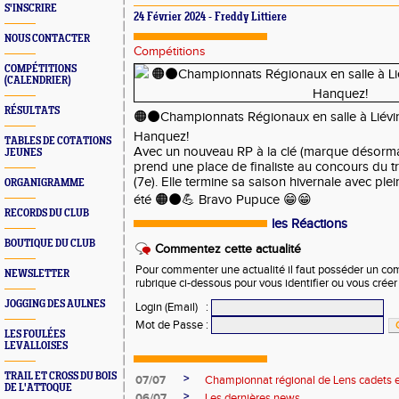
S'INSCRIRE
24 Février 2024 - Freddy Littiere
NOUS CONTACTER
Compétitions
COMPÉTITIONS
(CALENDRIER)
RÉSULTATS
🟠⚫Championnats Régionaux en salle à Liévin 
Hanquez!
TABLES DE COTATIONS
Avec un nouveau RP à la clé (marque désorma
JEUNES
prend une place de finaliste au concours du tri
(7e). Elle termine sa saison hivernale avec pl
ORGANIGRAMME
été 🟠⚫💪 Bravo Pupuce 😁😁
RECORDS DU CLUB
les Réactions
BOUTIQUE DU CLUB
Commentez cette actualité
Pour commenter une actualité il faut posséder un compt
NEWSLETTER
rubrique ci-dessous pour vous identifier ou vous crée
JOGGING DES AULNES
Login (Email)
:
Mot de Passe
:
LES FOULÉES
LEVALLOISES
TRAIL ET CROSS DU BOIS
>
07/07
Championnat régional de Lens cadets e
DE L'ATTOQUE
>
06/07
Les dernières news