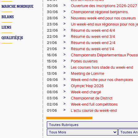
>
30/06
Ouverture des inscriptions 2026-2027
MARCHE NORDIQUE
>
30/06
Championnat régional benjamins.
BILANS
>
28/06
Nouveau week-end pour nos coureurs
>
23/06
Un week-end aux régionaux pour nos j
LIENS
>
22/06
Résumé du week-end 4/4
>
22/06
Résumé du week-end 3/4
QUALIFIÉ(E)S
>
21/06
Résumé du week-end 2/4
>
21/06
Résumé du week-end 1/4
>
16/06
Championnats Départementaux Pouss
>
15/06
Portes ouvertes
>
15/06
Les courses hors stade du week-end
>
13/06
Meeting de Lomme
>
09/06
Week-end riche pour nos champions
>
08/06
Olympic’Hap 2026
>
08/06
Week-end chargé
>
03/06
Championnat de District
>
02/06
Week-end full compétitions
>
01/06
L'actu course du week-end