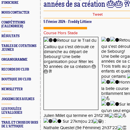
années de sa création 🎂🎂
S'INSCRIRE
NOUS CONTACTER
Tweet
5 Février 2024 - Freddy Littiere
COMPÉTITIONS
(CALENDRIER)
Course Hors Stade
RÉSULTATS
Retour
TABLES DE COTATIONS
qui s'est déro
JEUNES
de Sebourg!
Une belle organ
ORGANIGRAMME
années de sa c
Trois trails a
RECORDS DU CLUB
enfants et quel
pour certains
BOUTIQUE DU CLUB
Honne
la belle course
NEWSLETTER
brillamment t
JOGGING DES AULNES
Sur l
LES FOULÉES
qu'un seul eng
LEVALLOISES
Julien Millet qui termine en 2h12’38
Sur 27km(ou 23
) :
TRAIL ET CROSS DU BOIS
DE L'ATTOQUE
Nathalie Questel (9é Féminine) 2h37’22