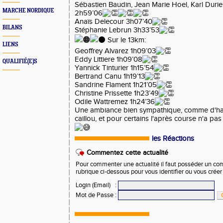
Sébastien Baudin, Jean Marie Hoel, Karl Duri
MARCHE NORDIQUE
2h59’06
Anaïs Delecour 3h07’40
BILANS
Stéphanie Lebrun 3h33’53
Sur le 13km:
LIENS
Geoffrey Alvarez 1h09’03
Eddy Littiere 1h09’08
QUALIFIÉ(E)S
Yannick Tinturier 1h15’54
Bertrand Canu 1h19’13
Sandrine Flament 1h21’05
Christine Prissette 1h23’49
Odile Wattremez 1h24’36
Une ambiance bien sympathique, comme d'habi
caillou, et pour certains l'après course n'a pa
les Réactions
Commentez cette actualité
Pour commenter une actualité il faut posséder un compt
rubrique ci-dessous pour vous identifier ou vous crée
Login (Email)
:
Mot de Passe
: