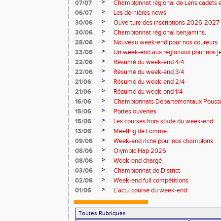
>
07/07
Championnat régional de Lens cadets e
>
06/07
Les dernières news
>
30/06
Ouverture des inscriptions 2026-2027
>
30/06
Championnat régional benjamins.
>
28/06
Nouveau week-end pour nos coureurs
>
23/06
Un week-end aux régionaux pour nos j
>
22/06
Résumé du week-end 4/4
>
22/06
Résumé du week-end 3/4
>
21/06
Résumé du week-end 2/4
>
21/06
Résumé du week-end 1/4
>
16/06
Championnats Départementaux Pouss
>
15/06
Portes ouvertes
>
15/06
Les courses hors stade du week-end
>
13/06
Meeting de Lomme
>
09/06
Week-end riche pour nos champions
>
08/06
Olympic’Hap 2026
>
08/06
Week-end chargé
>
03/06
Championnat de District
>
02/06
Week-end full compétitions
>
01/06
L'actu course du week-end