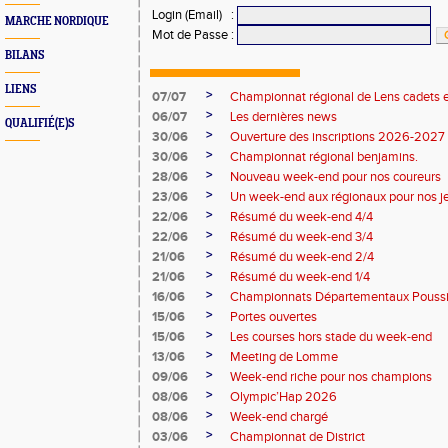
Login (Email)
:
MARCHE NORDIQUE
Mot de Passe
:
BILANS
LIENS
>
07/07
Championnat régional de Lens cadets e
>
06/07
Les dernières news
QUALIFIÉ(E)S
>
30/06
Ouverture des inscriptions 2026-2027
>
30/06
Championnat régional benjamins.
>
28/06
Nouveau week-end pour nos coureurs
>
23/06
Un week-end aux régionaux pour nos j
>
22/06
Résumé du week-end 4/4
>
22/06
Résumé du week-end 3/4
>
21/06
Résumé du week-end 2/4
>
21/06
Résumé du week-end 1/4
>
16/06
Championnats Départementaux Pouss
>
15/06
Portes ouvertes
>
15/06
Les courses hors stade du week-end
>
13/06
Meeting de Lomme
>
09/06
Week-end riche pour nos champions
>
08/06
Olympic’Hap 2026
>
08/06
Week-end chargé
>
03/06
Championnat de District