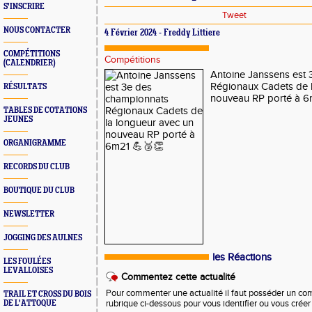
S'INSCRIRE
Tweet
NOUS CONTACTER
4 Février 2024 - Freddy Littiere
COMPÉTITIONS
Compétitions
(CALENDRIER)
Antoine Janssens est
Régionaux Cadets de l
RÉSULTATS
nouveau RP porté à 
TABLES DE COTATIONS
JEUNES
ORGANIGRAMME
RECORDS DU CLUB
BOUTIQUE DU CLUB
NEWSLETTER
JOGGING DES AULNES
les Réactions
LES FOULÉES
LEVALLOISES
Commentez cette actualité
Pour commenter une actualité il faut posséder un compt
TRAIL ET CROSS DU BOIS
DE L'ATTOQUE
rubrique ci-dessous pour vous identifier ou vous crée