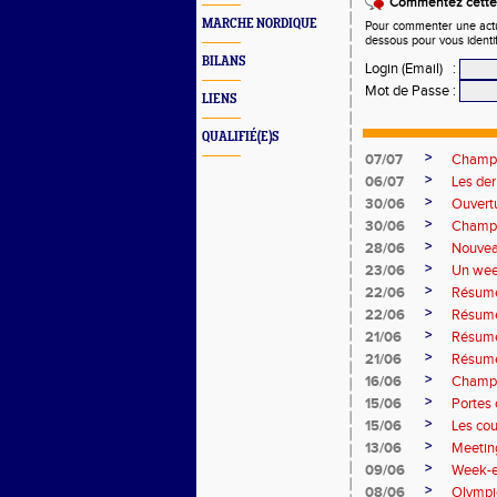
Commentez cette 
MARCHE NORDIQUE
Pour commenter une actual
dessous pour vous identi
BILANS
Login (Email)
:
Mot de Passe
:
LIENS
QUALIFIÉ(E)S
>
07/07
Champio
>
06/07
Les de
>
30/06
Ouvert
>
30/06
Champi
>
28/06
Nouvea
>
23/06
Un wee
>
22/06
Résumé
>
22/06
Résumé
>
21/06
Résumé
>
21/06
Résumé
>
16/06
Champi
>
15/06
Portes 
>
15/06
Les co
>
13/06
Meetin
>
09/06
Week-e
>
08/06
Olympi