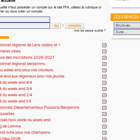
actualité
ité il faut posséder un compte sur le site FFA, utilisez la rubrique ci-
fier ou vous créer un compte.
LES ESPACES
|
mot de passe oublié ?
nnat régional de Lens cadets et +
rnières news
ure des inscriptions 2026-2027
onnat régional benjamins.
u week-end pour nos coureurs
k-end aux régionaux pour nos jeunes.
 du week-end 4/4
 du week-end 3/4
 du week-end 2/4
 du week-end 1/4
onnats Départementaux Poussins/Benjamins
ouvertes
urses hors stade du week-end
g de Lomme
nd riche pour nos champions
c’Hap 2026