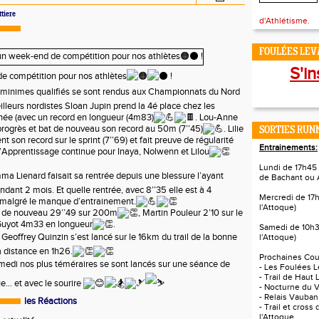
ttiere
d'Athlétisme.
FOULÉES LEVA
S'in
e compétition pour nos athlètes
!
s minimes qualifiés se sont rendus aux Championnats du Nord
lleurs nordistes Sloan Jupin prend la 4é place chez les
ée (avec un record en longueur (4m83)
. Lou-Anne
rogrès et bat de nouveau son record au 50m (7’’45)
. Lilie
SORTIES RUNN
son record sur le sprint (7’’69) et fait preuve de régularité
Entrainements:
L’Apprentissage
continue pour Inaya, Nolwenn et Lilou
Lundi de 17h45 
ma Lienard faisait sa rentrée depuis une blessure l’ayant
de Bachant ou 
dant 2 mois. Et quelle rentrée, avec 8’’35 elle est à 4
Mercredi de 17
malgré le manque d’entrainement.
l'Attoque)
se de nouveau 29’’49 sur 200m
, Martin Pouleur 2’10 sur le
 Guyot 4m33 en longueur
.
Samedi de 10h3
 Geoffrey Quinzin s’est lancé sur le 16km du trail de la bonne
l'Attoque)
a distance en 1h26.
Prochaines Cour
medi nos plus téméraires se sont lancés sur une séance de
- Les Foulées L
- Trail de Haut 
e… et avec le sourire
- Nocturne du V
- Relais Vauban
les Réactions
- Trail et cross
l'Attoque