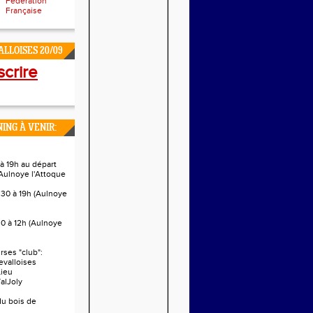
Fédération
Française
LLOISES 20/09
scrire
ING À VENIR:
à 19h au départ
Aulnoye l'Attoque
h30 à 19h (Aulnoye
0 à 12h (Aulnoye
ses "club":
evalloises
Lieu
alJoly
 du bois de