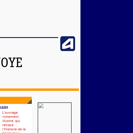
NOYE
naire
L'ouvrage
richement
illustré, qui
retrace
l’Histoire de la