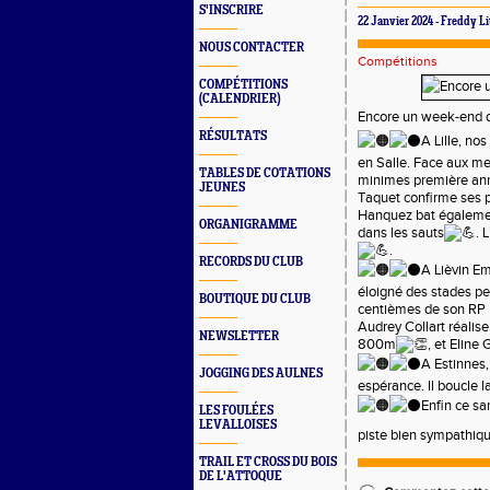
S'INSCRIRE
22 Janvier 2024 - Freddy Li
NOUS CONTACTER
Compétitions
COMPÉTITIONS
(CALENDRIER)
Encore un week-end d
RÉSULTATS
A Lille, no
en Salle. Face aux mei
TABLES DE COTATIONS
minimes première ann
JEUNES
Taquet confirme ses p
Hanquez bat également 
ORGANIGRAMME
dans les sauts
. 
.
RECORDS DU CLUB
A Lièvin Em
éloigné des stades pen
BOUTIQUE DU CLUB
centièmes de son RP 
Audrey Collart réali
NEWSLETTER
800m
, et Eline
A Estinnes,
JOGGING DES AULNES
espérance. Il boucle l
Enfin ce sa
LES FOULÉES
LEVALLOISES
piste bien sympathiqu
TRAIL ET CROSS DU BOIS
DE L'ATTOQUE