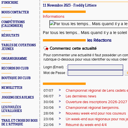
S'INSCRIRE
11 Novembre 2023 - Freddy Littiere
NOUS CONTACTER
Informations
COMPÉTITIONS
(CALENDRIER)
Par tous les temps... Mais quand il y a le solei
RÉSULTATS
les Réactions
TABLES DE COTATIONS
Commentez cette actualité
JEUNES
Pour commenter une actualité il faut posséder un compt
ORGANIGRAMME
rubrique ci-dessous pour vous identifier ou vous crée
Login (Email)
:
RECORDS DU CLUB
Mot de Passe
:
BOUTIQUE DU CLUB
NEWSLETTER
>
07/07
Championnat régional de Lens cadets e
>
06/07
Les dernières news
JOGGING DES AULNES
>
30/06
Ouverture des inscriptions 2026-2027
>
LES FOULÉES
30/06
Championnat régional benjamins.
LEVALLOISES
>
28/06
Nouveau week-end pour nos coureurs
>
23/06
Un week-end aux régionaux pour nos j
TRAIL ET CROSS DU BOIS
>
DE L'ATTOQUE
22/06
Résumé du week-end 4/4