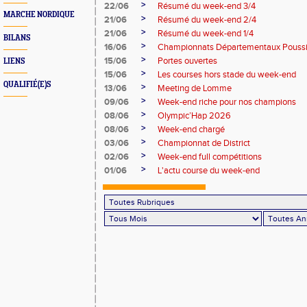
>
22/06
Résumé du week-end 3/4
MARCHE NORDIQUE
>
21/06
Résumé du week-end 2/4
>
21/06
Résumé du week-end 1/4
BILANS
>
16/06
Championnats Départementaux Pouss
>
15/06
Portes ouvertes
LIENS
>
15/06
Les courses hors stade du week-end
QUALIFIÉ(E)S
>
13/06
Meeting de Lomme
>
09/06
Week-end riche pour nos champions
>
08/06
Olympic’Hap 2026
>
08/06
Week-end chargé
>
03/06
Championnat de District
>
02/06
Week-end full compétitions
>
01/06
L'actu course du week-end