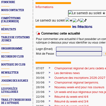
S'INSCRIRE
Informations
NOUS CONTACTER
COMPÉTITIONS
Le samedi au soleil
(CALENDRIER)
les Réactions
RÉSULTATS
Commentez cette actualité
TABLES DE COTATIONS
Pour commenter une actualité il faut posséder un compt
JEUNES
rubrique ci-dessous pour vous identifier ou vous crée
ORGANIGRAMME
Login (Email)
:
Mot de Passe
:
RECORDS DU CLUB
BOUTIQUE DU CLUB
>
07/07
Championnat régional de Lens cadets e
>
NEWSLETTER
06/07
Les dernières news
>
30/06
Ouverture des inscriptions 2026-2027
JOGGING DES AULNES
>
30/06
Championnat régional benjamins.
>
28/06
Nouveau week-end pour nos coureurs
LES FOULÉES
>
23/06
Un week-end aux régionaux pour nos j
LEVALLOISES
>
22/06
Résumé du week-end 4/4
TRAIL ET CROSS DU BOIS
>
22/06
Résumé du week-end 3/4
DE L'ATTOQUE
>