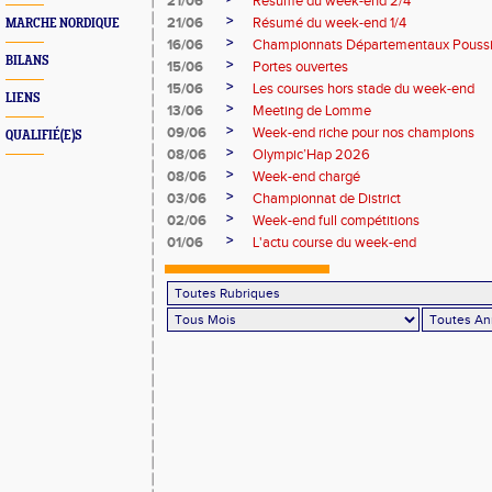
21/06
Résumé du week-end 2/4
>
21/06
Résumé du week-end 1/4
MARCHE NORDIQUE
>
16/06
Championnats Départementaux Pouss
BILANS
>
15/06
Portes ouvertes
>
15/06
Les courses hors stade du week-end
LIENS
>
13/06
Meeting de Lomme
>
09/06
Week-end riche pour nos champions
QUALIFIÉ(E)S
>
08/06
Olympic’Hap 2026
>
08/06
Week-end chargé
>
03/06
Championnat de District
>
02/06
Week-end full compétitions
>
01/06
L'actu course du week-end