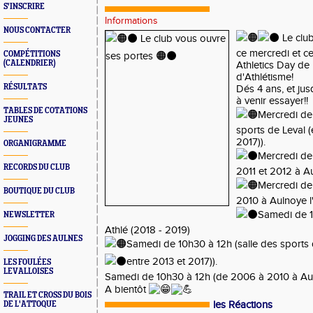
S'INSCRIRE
Informations
NOUS CONTACTER
Le club
ce mercredi et c
COMPÉTITIONS
(CALENDRIER)
Athletics Day de
d'Athlétisme!
RÉSULTATS
Dés 4 ans, et jus
à venir essayer!!
TABLES DE COTATIONS
Mercredi de 
JEUNES
sports de Leval (
2017)).
ORGANIGRAMME
Mercredi de
RECORDS DU CLUB
2011 et 2012 à Au
Mercredi de
BOUTIQUE DU CLUB
2010 à Aulnoye l
Samedi de 1
NEWSLETTER
Athlé (2018 - 2019)
JOGGING DES AULNES
Samedi de 10h30 à 12h (salle des sports 
entre 2013 et 2017)).
LES FOULÉES
LEVALLOISES
Samedi de 10h30 à 12h (de 2006 à 2010 à Aul
A bientôt
TRAIL ET CROSS DU BOIS
les Réactions
DE L'ATTOQUE