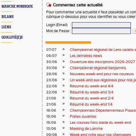
Commentez cette actualité
MARCHE NORDIQUE
Pour commenter une actualité il faut posséder un compt
rubrique ci-dessous pour vous identifier ou vous crée
BILANS
Login (Email)
:
LIENS
Mot de Passe
:
QUALIFIÉ(E)S
>
07/07
Championnat régional de Lens cadets e
>
06/07
Les dernières news
>
30/06
Ouverture des inscriptions 2026-2027
>
30/06
Championnat régional benjamins.
>
28/06
Nouveau week-end pour nos coureurs
>
23/06
Un week-end aux régionaux pour nos j
>
22/06
Résumé du week-end 4/4
>
22/06
Résumé du week-end 3/4
>
21/06
Résumé du week-end 2/4
>
21/06
Résumé du week-end 1/4
>
16/06
Championnats Départementaux Pouss
>
15/06
Portes ouvertes
>
15/06
Les courses hors stade du week-end
>
13/06
Meeting de Lomme
>
09/06
Week-end riche pour nos champions