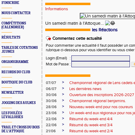
S'INSCRIRE
Informations
NOUS CONTACTER
Un samedi matin à l'Attoque....
COMPÉTITIONS
(CALENDRIER)
les Réactions
RÉSULTATS
Commentez cette actualité
Pour commenter une actualité il faut posséder un compt
TABLES DE COTATIONS
rubrique ci-dessous pour vous identifier ou vous crée
JEUNES
Login (Email)
:
ORGANIGRAMME
Mot de Passe
:
RECORDS DU CLUB
>
BOUTIQUE DU CLUB
07/07
Championnat régional de Lens cadets e
>
06/07
Les dernières news
NEWSLETTER
>
30/06
Ouverture des inscriptions 2026-2027
>
30/06
Championnat régional benjamins.
JOGGING DES AULNES
>
28/06
Nouveau week-end pour nos coureurs
>
23/06
Un week-end aux régionaux pour nos j
LES FOULÉES
LEVALLOISES
>
22/06
Résumé du week-end 4/4
>
22/06
Résumé du week-end 3/4
TRAIL ET CROSS DU BOIS
>
21/06
Résumé du week-end 2/4
DE L'ATTOQUE