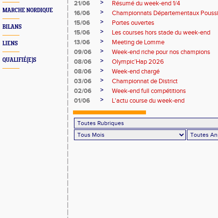
>
21/06
Résumé du week-end 1/4
MARCHE NORDIQUE
>
16/06
Championnats Départementaux Pouss
>
15/06
Portes ouvertes
BILANS
>
15/06
Les courses hors stade du week-end
>
13/06
Meeting de Lomme
LIENS
>
09/06
Week-end riche pour nos champions
QUALIFIÉ(E)S
>
08/06
Olympic’Hap 2026
>
08/06
Week-end chargé
>
03/06
Championnat de District
>
02/06
Week-end full compétitions
>
01/06
L'actu course du week-end