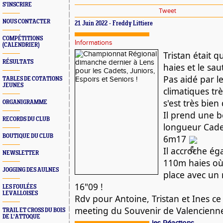
S'INSCRIRE
Tweet
NOUS CONTACTER
21 Juin 2022 - Freddy Littiere
COMPÉTITIONS
Informations
(CALENDRIER)
Tristan était qu
RÉSULTATS
haies et le sau
Pas aidé par le
TABLES DE COTATIONS
JEUNES
climatiques très
s'est très bien
ORGANIGRAMME
Il prend une be
RECORDS DU CLUB
longueur Cadet
BOUTIQUE DU CLUB
6m17 
Il accroche éga
NEWSLETTER
110m haies où i
JOGGING DES AULNES
place avec un
16"09 !
LES FOULÉES
LEVALLOISES
Rdv pour Antoine, Tristan et Ines ce
meeting du Souvenir de Valencienn
TRAIL ET CROSS DU BOIS
DE L'ATTOQUE