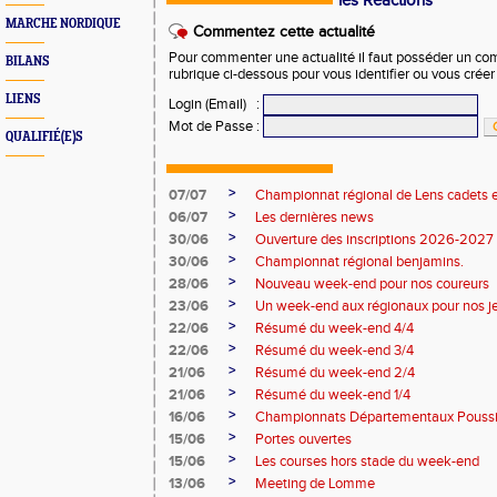
les Réactions
MARCHE NORDIQUE
Commentez cette actualité
Pour commenter une actualité il faut posséder un compt
BILANS
rubrique ci-dessous pour vous identifier ou vous crée
LIENS
Login (Email)
:
Mot de Passe
:
QUALIFIÉ(E)S
>
07/07
Championnat régional de Lens cadets e
>
06/07
Les dernières news
>
30/06
Ouverture des inscriptions 2026-2027
>
30/06
Championnat régional benjamins.
>
28/06
Nouveau week-end pour nos coureurs
>
23/06
Un week-end aux régionaux pour nos j
>
22/06
Résumé du week-end 4/4
>
22/06
Résumé du week-end 3/4
>
21/06
Résumé du week-end 2/4
>
21/06
Résumé du week-end 1/4
>
16/06
Championnats Départementaux Pouss
>
15/06
Portes ouvertes
>
15/06
Les courses hors stade du week-end
>
13/06
Meeting de Lomme