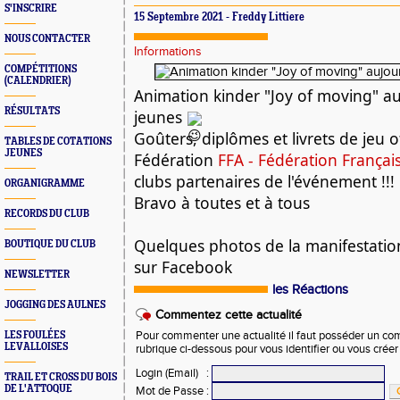
S'INSCRIRE
15 Septembre 2021 - Freddy Littiere
NOUS CONTACTER
Informations
COMPÉTITIONS
(CALENDRIER)
Animation kinder "Joy of moving" au
RÉSULTATS
jeunes 
Goûters, diplômes et livrets de jeu of
TABLES DE COTATIONS
JEUNES
Fédération 
FFA - Fédération Françai
clubs partenaires de l'événement !!!
ORGANIGRAMME
Bravo à toutes et à tous
RECORDS DU CLUB
Quelques photos de la manifestation
BOUTIQUE DU CLUB
sur Facebook
NEWSLETTER
les Réactions
JOGGING DES AULNES
Commentez cette actualité
LES FOULÉES
Pour commenter une actualité il faut posséder un compt
LEVALLOISES
rubrique ci-dessous pour vous identifier ou vous crée
Login (Email)
:
TRAIL ET CROSS DU BOIS
DE L'ATTOQUE
Mot de Passe
: