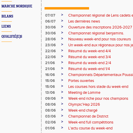
MARCHE NORDIQUE
>
07/07
Championnat régional de Lens cadets e
BILANS
>
06/07
Les dernières news
>
LIENS
30/06
Ouverture des inscriptions 2026-2027
>
30/06
Championnat régional benjamins.
QUALIFIÉ(E)S
>
28/06
Nouveau week-end pour nos coureurs
>
23/06
Un week-end aux régionaux pour nos j
>
22/06
Résumé du week-end 4/4
>
22/06
Résumé du week-end 3/4
>
21/06
Résumé du week-end 2/4
>
21/06
Résumé du week-end 1/4
>
16/06
Championnats Départementaux Pouss
>
15/06
Portes ouvertes
>
15/06
Les courses hors stade du week-end
>
13/06
Meeting de Lomme
>
09/06
Week-end riche pour nos champions
>
08/06
Olympic’Hap 2026
>
08/06
Week-end chargé
>
03/06
Championnat de District
>
02/06
Week-end full compétitions
>
01/06
L'actu course du week-end