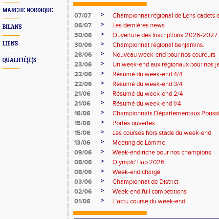
MARCHE NORDIQUE
>
07/07
Championnat régional de Lens cadets e
>
06/07
Les dernières news
BILANS
>
30/06
Ouverture des inscriptions 2026-2027
>
LIENS
30/06
Championnat régional benjamins.
>
28/06
Nouveau week-end pour nos coureurs
QUALIFIÉ(E)S
>
23/06
Un week-end aux régionaux pour nos j
>
22/06
Résumé du week-end 4/4
>
22/06
Résumé du week-end 3/4
>
21/06
Résumé du week-end 2/4
>
21/06
Résumé du week-end 1/4
>
16/06
Championnats Départementaux Pouss
>
15/06
Portes ouvertes
>
15/06
Les courses hors stade du week-end
>
13/06
Meeting de Lomme
>
09/06
Week-end riche pour nos champions
>
08/06
Olympic’Hap 2026
>
08/06
Week-end chargé
>
03/06
Championnat de District
>
02/06
Week-end full compétitions
>
01/06
L'actu course du week-end