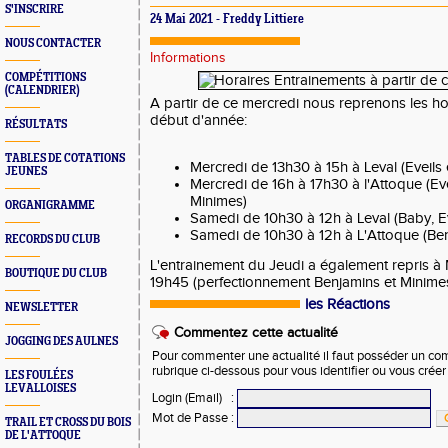
S'INSCRIRE
24 Mai 2021 - Freddy Littiere
NOUS CONTACTER
Informations
COMPÉTITIONS
(CALENDRIER)
A partir de ce mercredi nous reprenons les ho
début d'année:
RÉSULTATS
TABLES DE COTATIONS
Mercredi de 13h30 à 15h à Leval (Eveils 
JEUNES
Mercredi de 16h à 17h30 à l'Attoque (Eve
Minimes)
ORGANIGRAMME
Samedi de 10h30 à 12h à Leval (Baby, Ev
Samedi de 10h30 à 12h à L'Attoque (Ben
RECORDS DU CLUB
L'entrainement du Jeudi a également repris 
BOUTIQUE DU CLUB
19h45 (perfectionnement Benjamins et Minime
les Réactions
NEWSLETTER
Commentez cette actualité
JOGGING DES AULNES
Pour commenter une actualité il faut posséder un compt
rubrique ci-dessous pour vous identifier ou vous crée
LES FOULÉES
LEVALLOISES
Login (Email)
:
Mot de Passe
:
TRAIL ET CROSS DU BOIS
DE L'ATTOQUE