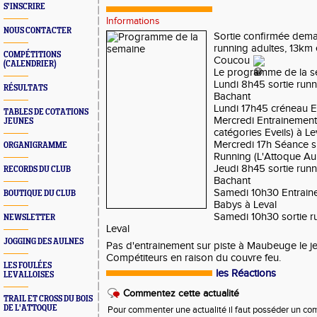
S'INSCRIRE
Informations
NOUS CONTACTER
Sortie confirmée dema
running adultes, 13km 
COMPÉTITIONS
Coucou 
(CALENDRIER)
Le programme de la s
Lundi 8h45 sortie runni
RÉSULTATS
Bachant
Lundi 17h45 créneau E
TABLES DE COTATIONS
Mercredi Entrainement A
JEUNES
catégories Eveils) à L
Mercredi 17h Séance su
ORGANIGRAMME
Running (L'Attoque Au
Jeudi 8h45 sortie runni
RECORDS DU CLUB
Bachant
Samedi 10h30 Entrainem
BOUTIQUE DU CLUB
Babys à Leval
Samedi 10h30 sortie ru
NEWSLETTER
Leval
JOGGING DES AULNES
Pas d'entrainement sur piste à Maubeuge le je
Compétiteurs en raison du couvre feu.
LES FOULÉES
les Réactions
LEVALLOISES
Commentez cette actualité
TRAIL ET CROSS DU BOIS
DE L'ATTOQUE
Pour commenter une actualité il faut posséder un compt