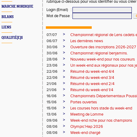
rubrique ci-dessous pour vous identifier ou vous crée
MARCHE NORDIQUE
Login (Email)
:
Mot de Passe
:
BILANS
LIENS
>
07/07
Championnat régional de Lens cadets e
QUALIFIÉ(E)S
>
06/07
Les dernières news
>
30/06
Ouverture des inscriptions 2026-2027
>
30/06
Championnat régional benjamins.
>
28/06
Nouveau week-end pour nos coureurs
>
23/06
Un week-end aux régionaux pour nos j
>
22/06
Résumé du week-end 4/4
>
22/06
Résumé du week-end 3/4
>
21/06
Résumé du week-end 2/4
>
21/06
Résumé du week-end 1/4
>
16/06
Championnats Départementaux Pouss
>
15/06
Portes ouvertes
>
15/06
Les courses hors stade du week-end
>
13/06
Meeting de Lomme
>
09/06
Week-end riche pour nos champions
>
08/06
Olympic’Hap 2026
>
08/06
Week-end chargé