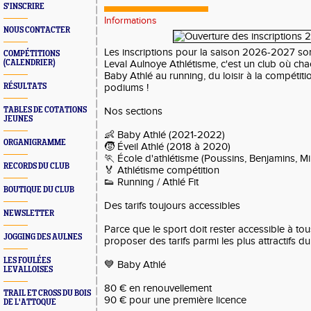
S'INSCRIRE
Informations
NOUS CONTACTER
Les inscriptions pour la saison 2026-2027 son
COMPÉTITIONS
(CALENDRIER)
Leval Aulnoye Athlétisme, c'est un club où cha
Baby Athlé au running, du loisir à la compétit
RÉSULTATS
podiums !
TABLES DE COTATIONS
Nos sections
JEUNES
👶 Baby Athlé (2021-2022)
ORGANIGRAMME
🧒 Éveil Athlé (2018 à 2020)
🏃 École d'athlétisme (Poussins, Benjamins, M
RECORDS DU CLUB
🏅 Athlétisme compétition
👟 Running / Athlé Fit
BOUTIQUE DU CLUB
Des tarifs toujours accessibles
NEWSLETTER
Parce que le sport doit rester accessible à tous
JOGGING DES AULNES
proposer des tarifs parmi les plus attractifs du 
LES FOULÉES
💙 Baby Athlé
LEVALLOISES
80 € en renouvellement
TRAIL ET CROSS DU BOIS
90 € pour une première licence
DE L'ATTOQUE