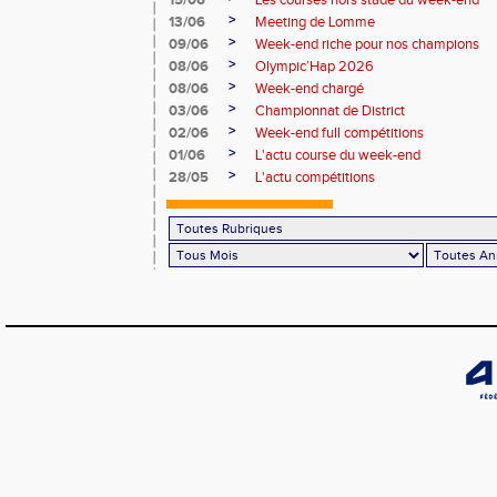
15/06
Les courses hors stade du week-end
>
13/06
Meeting de Lomme
>
09/06
Week-end riche pour nos champions
>
08/06
Olympic’Hap 2026
>
08/06
Week-end chargé
>
03/06
Championnat de District
>
02/06
Week-end full compétitions
>
01/06
L'actu course du week-end
>
28/05
L'actu compétitions