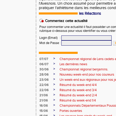
l'Avesnois. Un choix assumé pour permettre 
pratiquer l'athlétisme dans les meilleures condi
les Réactions
Commentez cette actualité
Pour commenter une actualité il faut posséder un compt
rubrique ci-dessous pour vous identifier ou vous crée
Login (Email)
:
Mot de Passe
:
>
07/07
Championnat régional de Lens cadets e
>
06/07
Les dernières news
>
30/06
Championnat régional benjamins.
>
28/06
Nouveau week-end pour nos coureurs
>
23/06
Un week-end aux régionaux pour nos j
>
22/06
Résumé du week-end 4/4
>
22/06
Résumé du week-end 3/4
>
21/06
Résumé du week-end 2/4
>
21/06
Résumé du week-end 1/4
>
16/06
Championnats Départementaux Pouss
>
15/06
Portes ouvertes
>