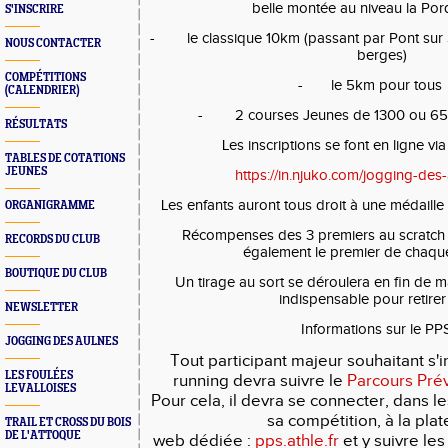
belle montée au niveau la Po
S'INSCRIRE
-
le classique 10km (passant par Pont sur
NOUS CONTACTER
berges)
COMPÉTITIONS
-
le
5km pour tous
(CALENDRIER)
-
2 courses Jeunes de 1300 ou 65
RÉSULTATS
Les inscriptions se font en ligne via 
TABLES DE COTATIONS
JEUNES
https://in.njuko.com/jogging-de
Les enfants auront tous droit à une médaille 
ORGANIGRAMME
Récompenses des 3 premiers au scratch s
RECORDS DU CLUB
également le premier de chaque
BOUTIQUE DU CLUB
Un tirage au sort se déroulera en fin de m
indispensable pour retirer 
NEWSLETTER
Informations sur le PPS
JOGGING DES AULNES
Tout participant majeur souhaitant s'
LES FOULÉES
running devra suivre le
Parcours Prév
LEVALLOISES
Pour cela, il devra se connecter, dans l
sa compétition, à la pla
TRAIL ET CROSS DU BOIS
DE L'ATTOQUE
web dédiée :
pps.athle.fr
et y suivre le