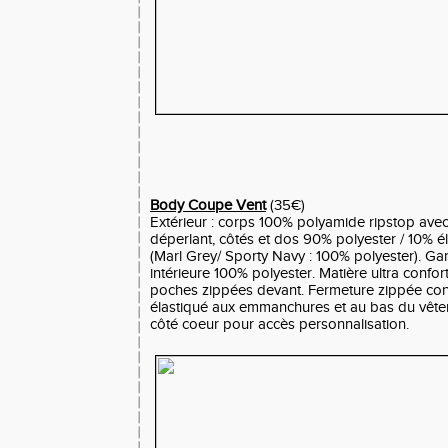
Body Coupe Vent
(35€)
Extérieur : corps 100% polyamide ripstop avec
déperlant, côtés et dos 90% polyester / 10% é
(Marl Grey/ Sporty Navy : 100% polyester). Gar
intérieure 100% polyester. Matière ultra confor
poches zippées devant. Fermeture zippée cont
élastiqué aux emmanchures et au bas du vêtem
côté coeur pour accès personnalisation.