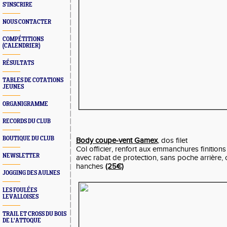
S'INSCRIRE
NOUS CONTACTER
COMPÉTITIONS
(CALENDRIER)
RÉSULTATS
TABLES DE COTATIONS
JEUNES
ORGANIGRAMME
RECORDS DU CLUB
BOUTIQUE DU CLUB
Body coupe-vent Gamex
, dos filet
Col officier, renfort aux emmanchures finitions 
NEWSLETTER
avec rabat de protection, sans poche arrière,
hanches
(25€)
JOGGING DES AULNES
LES FOULÉES
LEVALLOISES
TRAIL ET CROSS DU BOIS
DE L'ATTOQUE